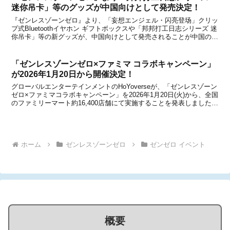
迷你吊卡」等のグッズが中国向けとして発売決定！
『ゼンレスゾーンゼロ』より、「妄想エンジェル・闪亮登场」クリッ
プ式Bluetoothイヤホン ギフトボックスや「邦邦打工日志シリーズ 迷
你吊卡」等の新グッズが、中国向けとして発売されることが中国の公
式ショップである天猫miHoYo旗舰店と米游铺の通販サイトで発表に
なりました。いずれのグッズも、中国...
「ゼンレスゾーンゼロ×ファミマ コラボキャンペーン」
が2026年1月20日から開催決定！
グローバルエンターテインメントのHoYoverseが、「ゼンレスゾーン
ゼロ×ファミマコラボキャンペーン」を2026年1月20日(火)から、全国
のファミリーマート約16,400店舗にて実施することを発表しました。
ファミリーマートとは2024年にもコラボが開催されていますが、再
びの提携が決定しています...
ホーム
ゼンレスゾーンゼロ
ゼンゼロ イベント
概要