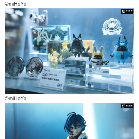
©miHoYo
©miHoYo