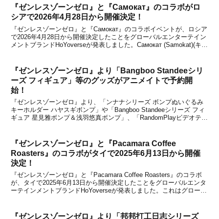
『ゼンレスゾーンゼロ』と『Самокат』のコラボがロ
シアで2026年4月28日から開催決定！
『ゼンレスゾーンゼロ』と『Самокат』のコラボイベントが、ロシア
で2026年4月28日から開催決定したことをグローバルエンターテイン
メントブランドHoYoverseが発表しました。Самокат (Samokat)(キッ
クスクーターの意味)は、ロシアの食品と日用品のダークストア迅速
配送サービス...
『ゼンレスゾーンゼロ』より「Bangboo Standeeシリ
ーズ フィギュア」等のグッズがアニメイトで予約開
始！
『ゼンレスゾーンゼロ』より、「ンナナシリーズ ボンプぬいぐるみ
キーホルダー ハヤスギボンプ」や「Bangboo Standeeシリーズ フィ
ギュア 星見雅ボンプ＆浅羽悠真ボンプ」、「RandomPlayビデオテー
プシリーズ コレクションポスター第二弾」等のグッズがアニメイト
オンラインショップで20...
『ゼンレスゾーンゼロ』と『Pacamara Coffee
Roasters』のコラボがタイで2025年6月13日から開催
決定！
『ゼンレスゾーンゼロ』と『Pacamara Coffee Roasters』のコラボ
が、タイで2025年6月13日から開催決定したことをグローバルエンタ
ーテインメントブランドHoYoverseが発表しました。これはグローバ
ルイベント『グルメ大作戦！』の一環として行われるもので、日本で
はピザーラ、ア...
『ゼンレスゾーンゼロ』より「邦邦打工日志シリーズ