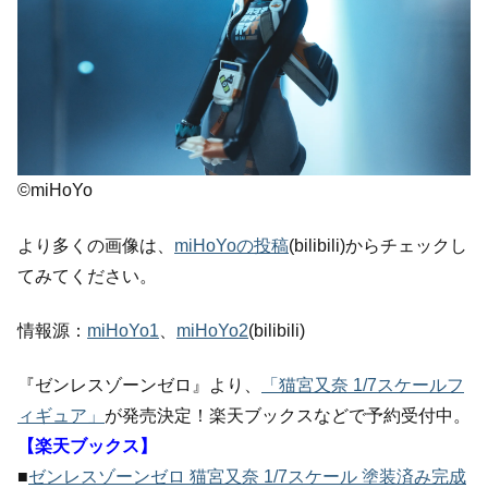
©miHoYo
より多くの画像は、
miHoYoの投稿
(bilibili)からチェックし
てみてください。
情報源：
miHoYo1
、
miHoYo2
(bilibili)
『ゼンレスゾーンゼロ』より、
「猫宮又奈 1/7スケールフ
ィギュア」
が発売決定！楽天ブックスなどで予約受付中。
【楽天ブックス】
■
ゼンレスゾーンゼロ 猫宮又奈 1/7スケール 塗装済み完成