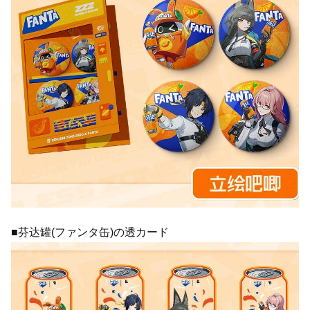
■芬达罐(ファンタ缶)の透カード