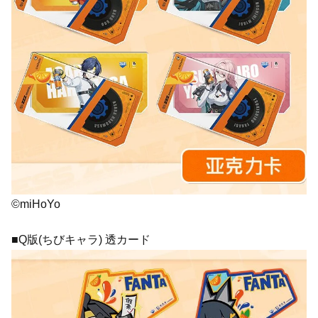
©miHoYo
■Q版(ちびキャラ) 透カード