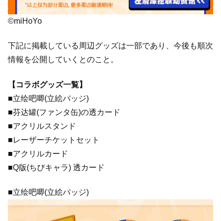
©miHoYo
下記に掲載している周辺グッズは一部であり、今後も順次
情報を公開していくとのこと。
【コラボグッズ一覧】
■立绘吧唧(立絵バッジ)
■芬达罐(ファンタ缶)の透カード
■アクリルスタンド
■レーザーチケットセット
■アクリルカード
■Q版(ちびキャラ) 透カード
■立绘吧唧(立絵バッジ)