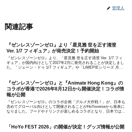
管理人
関連記事
『ゼンレスゾーンゼロ』より「星見雅 世を正す清澄
Ver. 1/7 フィギュア」が発売決定！予約開始
『ゼンレスゾーンゼロ』より、「星見雅 世を正す清澄 Ver. 1/7 フィ
ギュア」が国内向けとして2027年2月に発売されることが決定しまし
た。「ジェーン・ドゥ 1/7 フィギュア」や「LIMEPIEシリーズ 月城
柳 途切れて続くVer. 1/8 フィギュア」などを手掛けるAPEX TOYSか
ら、...
『ゼンレスゾーンゼロ』と『Animate Hong Kong』の
コラボが香港で2026年8月12日から開催決定！コラボ情
報が公開
『ゼンレスゾーンゼロ』のコラボ企画「グルメ大作戦！」が、日本も
含めてグローバル向けとして開催されることがHoYoverseから発表に
なりました。フードやドリンクが楽しめるコラボとなり、日本では
「ウェンディーズ・ファーストキッチン」との、シンガポールでは
「Haidilao」との、台湾では「7-ELE...
「HoYo FEST 2026」の開催が決定！グッズ情報が公開