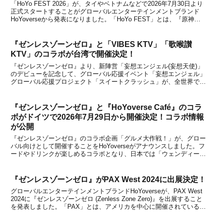
「HoYo FEST 2026」が、タイやベトナムなどで2026年7月30日より
正式スタートすることがグローバルエンターテインメントブランド
HoYoverseから発表になりました。「HoYo FEST」とは、『原神』
などmiHoYoの人気タイトルが集う、年に一度の祭典です。主に東南
アジア向けとして...
『ゼンレスゾーンゼロ』と「VIBES KTV」「歌喉讃
KTV」のコラボが台湾で開催決定！
『ゼンレスゾーンゼロ』より、新陣営「妄想エンジェル(妄想天使)」
のデビューを記念して、グローバル応援イベント「妄想エンジェル」
グローバル応援プロジェクト「スイートクラッシュ」が、全世界で順
次展開されます。グローバルブランドとのコラボレーション、オフラ
インイベント、特別企画などを楽しむことができ、バ...
『ゼンレスゾーンゼロ』と『HoYoverse Café』のコラ
ボがドイツで2026年7月29日から開催決定！コラボ情報
が公開
『ゼンレスゾーンゼロ』のコラボ企画「グルメ大作戦！」が、グロー
バル向けとして開催することをHoYoverseがアナウンスしました。フ
ードやドリンクが楽しめるコラボとなり、日本では「ウェンディー
ズ・ファーストキッチン」とのコラボですが、ドイツでは
「HoYoverse Café」とのコラボになり、20...
『ゼンレスゾーンゼロ』がPAX West 2024に出展決定！
グローバルエンターテインメントブランドHoYoverseが、PAX West
2024に『ゼンレスゾーンゼロ (Zenless Zone Zero)』を出展すること
を発表しました。「PAX」とは、アメリカを中心に開催されているゲ
ームイベントです。コンピューターゲーム以外に、さまざまなゲーム