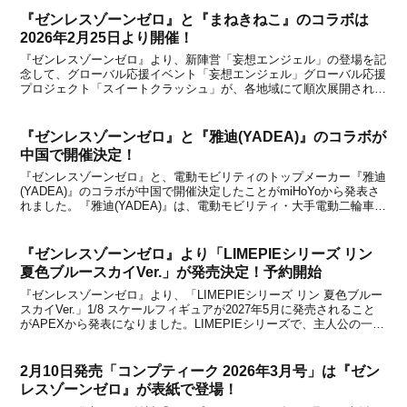
『ゼンレスゾーンゼロ』と『まねきねこ』のコラボは
2026年2月25日より開催！
『ゼンレスゾーンゼロ』より、新陣営「妄想エンジェル」の登場を記
念して、グローバル応援イベント「妄想エンジェル」グローバル応援
プロジェクト「スイートクラッシュ」が、各地域にて順次展開されて
います。日本では「カラオケまねきねこ」、「証明写真機KI-RE-
I」、「UGREEN」とのコラボとなり、他の地域...
『ゼンレスゾーンゼロ』と『雅迪(YADEA)』のコラボが
中国で開催決定！
『ゼンレスゾーンゼロ』と、電動モビリティのトップメーカー『雅迪
(YADEA)』のコラボが中国で開催決定したことがmiHoYoから発表さ
れました。『雅迪(YADEA)』は、電動モビリティ・大手電動二輪車の
大手メーカーです。9年間販売台数で9年連続(2017年〜2025年)首位を
誇り、世界中の人々に、...
『ゼンレスゾーンゼロ』より「LIMEPIEシリーズ リン
夏色ブルースカイVer.」が発売決定！予約開始
『ゼンレスゾーンゼロ』より、「LIMEPIEシリーズ リン 夏色ブルー
スカイVer.」1/8 スケールフィギュアが2027年5月に発売されること
がAPEXから発表になりました。LIMEPIEシリーズで、主人公の一人
である「リン」が商品化決定！このシリーズは、高品質ながらもコス
トパフォーマンスの高さ...
2月10日発売「コンプティーク 2026年3月号」は『ゼン
レスゾーンゼロ』が表紙で登場！