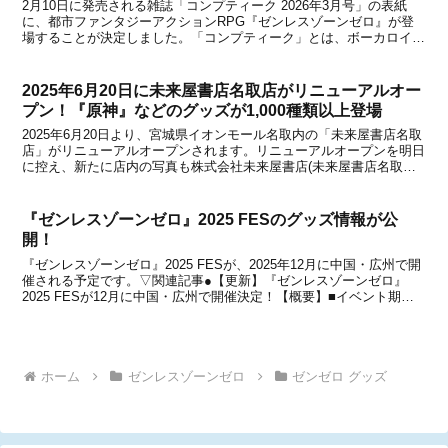
2月10日に発売される雑誌「コンプティーク 2026年3月号」の表紙
に、都市ファンタジーアクションRPG『ゼンレスゾーンゼロ』が登
場することが決定しました。「コンプティーク」とは、ボーカロイド
やブラウザゲーム、ソーシャルゲームなどネット発のコンテンツを豊
富に紹介し、連載コミックも掲載された、ネット...
2025年6月20日に未来屋書店名取店がリニューアルオー
プン！『原神』などのグッズが1,000種類以上登場
2025年6月20日より、宮城県イオンモール名取内の「未来屋書店名取
店」がリニューアルオープンされます。リニューアルオープンを明日
に控え、新たに店内の写真も株式会社未来屋書店(未来屋書店名取店)
から公開になりました。【関連記事】●2025年6月20日に未来屋書店
名取店がリニューアルオープン！『原神...
『ゼンレスゾーンゼロ』2025 FESのグッズ情報が公
開！
『ゼンレスゾーンゼロ』2025 FESが、2025年12月に中国・広州で開
催される予定です。▽関連記事●【更新】『ゼンレスゾーンゼロ』
2025 FESが12月に中国・広州で開催決定！【概要】■イベント期
間：2025年12月26日～12月28日■チケット販売開始日：2025年12月3
日 20:00 ...
ホーム
ゼンレスゾーンゼロ
ゼンゼロ グッズ