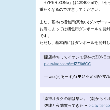
「HYPER ZONe」は1本400mlで
重たくなるので注意してください。
また、基本は梱包用(茶色い)ダンボール
お店によっては梱包用ダンボールを開封
です。
ただし、基本的にはダンボールを開封
pic.twitter.com/tcdZZ6t6OG
— airs(えあーず)🐰💙＠不定期配信Vtube
原神オタクの朝は早い。（朝からイ
煙緋と夜蘭買ってきた〜
pic.twitter