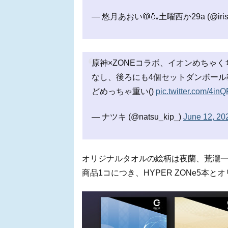
— 悠月あおい🥼🍶土曜西か29a (@iris_
原神×ZONEコラボ、イオンめちゃく
なし、後ろにも4個セットダンボー
どめっちゃ重い()
pic.twitter.com/4i
— ナツキ (@natsu_kip_)
June 12, 20
オリジナルタオルの絵柄は夜蘭、荒瀧一
商品1コにつき、HYPER ZONe5本