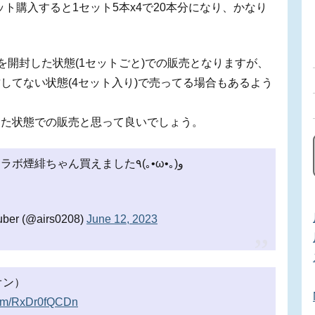
、4セット購入すると1セット5本x4で20本分になり、かなり
を開封した状態(1セットごと)での販売となりますが、
してない状態(4セット入り)で売ってる場合もあるよう
した状態での販売と思って良いでしょう。
開店待ちしてイオンで原神のZONEコラボ煙緋ちゃん買えました٩(｡•ω•｡)و
r (@airs0208)
June 12, 2023
オン）
.com/RxDr0fQCDn