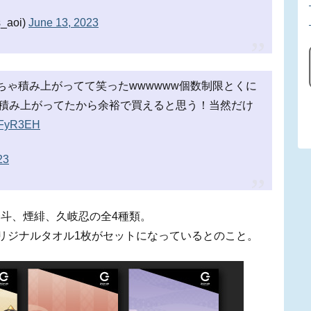
aoi)
June 13, 2023
ちゃ積み上がってて笑ったwwwwww個数制限とくに
ル積み上がってたから余裕で買えると思う！当然だけ
nQFyR3EH
23
斗、煙緋、久岐忍の全4種類。
とオリジナルタオル1枚がセットになっているとのこと。