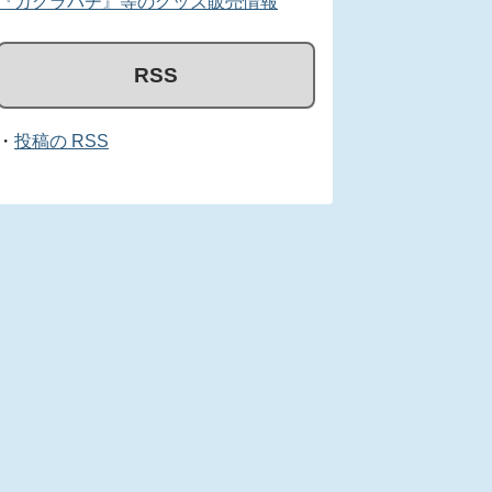
『カグラバチ』等のグッズ販売情報
RSS
・
投稿の RSS