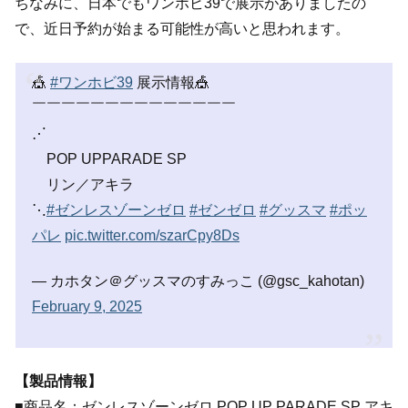
ちなみに、日本でもワンホビ39で展示がありましたの
で、近日予約が始まる可能性が高いと思われます。
🎪
#ワンホビ39
展示情報🎪
￣￣￣￣￣￣￣￣￣￣￣￣￣￣
⋰
POP UPPARADE SP
リン／アキラ
⋱
#ゼンレスゾーンゼロ
#ゼンゼロ
#グッスマ
#ポッ
パレ
pic.twitter.com/szarCpy8Ds
— カホタン＠グッスマのすみっこ (@gsc_kahotan)
February 9, 2025
【製品情報】
■商品名：ゼンレスゾーンゼロ POP UP PARADE SP アキ