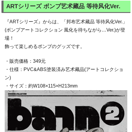
ARTシリーズ ボンプ艺术藏品 等待风化Ver.
『ARTシリーズ』からは、「邦布艺术藏品 等待风化Ver.」
(ボンプアートコレクション 風化を待ちながら…Ver.)が登
場！
飾って楽しめるポンプのグッズです。
・販売価格：349元
・仕様：PVC&ABS塗装済み艺术藏品(アートコレクショ
ン)
・サイズ：約W108×115×H213mm