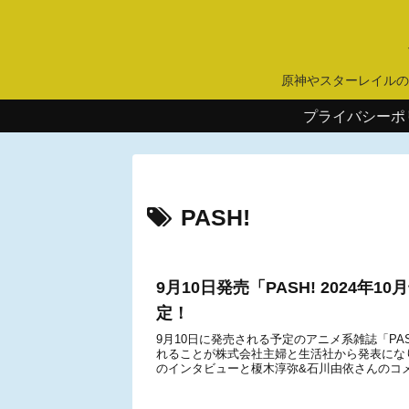
原神やスターレイルの
プライバシーポ
PASH!
9月10日発売「PASH! 2024
定！
9月10日に発売される予定のアニメ系雑誌「PAS
れることが株式会社主婦と生活社から発表になりま
のインタビューと榎木淳弥&石川由依さんのコメ