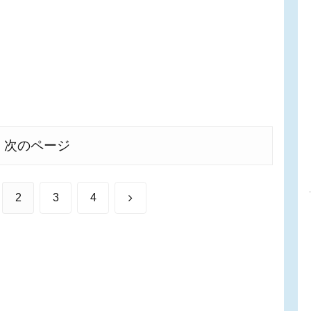
次のページ
次
2
3
4
へ