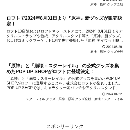
各種グッズの取扱いもスタートします。●...
原神
原神 グッズ全般
ロフトで2024年8月31日より『原神』新グッズが販売決
定！
ロフト13店舗およびロフトネットストアにて、2024年8月31日よりア
クリルストラップや色紙、アクリルスタンド等の『原神』新グッズ、
およびコミックマーケット104で先行登場した「原神 テイワット映影
シリーズ」の販売が開始になることが決定しました。ロフトでは
2024.08.29
2024年4月26日から『原神』と『崩壊：ス...
原神
原神 グッズ全般
『原神』と『崩壊：スターレイル』 の公式グッズを集
めたPOP UP SHOPがロフトに登場決定！
『原神』と『崩壊：スターレイル』 の公式グッズを集めたPOP UP
SHOPがロフトに登場することを、株式会社ロフトが発表しました。
POP UP SHOPでは、キャラクター缶バッチやアクリルスタンド、ア
クリルストラップなど、公式グッズの新商品などを含むたくさんのア
2024.04.22
イテムが販売されるとのこと。開催日は...
スターレイル グッズ
原神
原神 グッズ全般
崩壊：スターレイル
スポンサーリンク