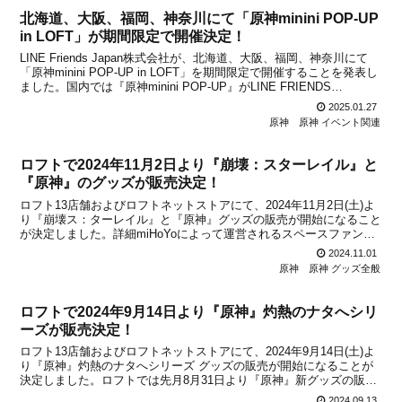
北海道、大阪、福岡、神奈川にて「原神minini POP-UP
in LOFT」が期間限定で開催決定！
LINE Friends Japan株式会社が、北海道、大阪、福岡、神奈川にて
「原神minini POP-UP in LOFT」を期間限定で開催することを発表し
ました。国内では『原神minini POP-UP』がLINE FRIENDS
SQUARE SHIBUYAにて2024年10月18日より開始...
2025.01.27
原神
原神 イベント関連
ロフトで2024年11月2日より『崩壊：スターレイル』と
『原神』のグッズが販売決定！
ロフト13店舗およびロフトネットストアにて、2024年11月2日(土)よ
り『崩壊ス：ターレイル』と『原神』グッズの販売が開始になること
が決定しました。詳細miHoYoによって運営されるスペースファンタ
ジーRPG『崩壊：スターレイル』とオープンワールドRPG『原神』
2024.11.01
から、新グッズがロフトに登場。アクリ...
原神
原神 グッズ全般
ロフトで2024年9月14日より『原神』灼熱のナタへシリ
ーズが販売決定！
ロフト13店舗およびロフトネットストアにて、2024年9月14日(土)よ
り『原神』灼熱のナタへシリーズ グッズの販売が開始になることが
決定しました。ロフトでは先月8月31日より『原神』新グッズの販売
が始まっていますが、9月14日からは新たに「ナタ」をテーマにした
2024.09.13