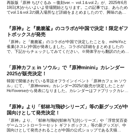
再販版『原神 ちびぐるみ ～復刻ver.～ vol.1＆vol.2』が、2025年6月
19日(木)からいよいよ登場開始となります。この記事では、あらため
てvol.1＆vol.2の購入場所など詳細をまとめましたので、興味のある
方は下記からチェックしてみてください。※写真と商品とは異なる場
合があります...
『原神』と『脆脆鲨』のコラボが中国で決定！限定ギフ
トボックスが発売
『原神』と『脆脆鲨』のコラボが中国で決定したことを、miHoYoと
雀巢(ネスレ)中国が発表しました。コラボの詳細をまとめましたの
で、下記からチェックしてみてください。※簡体字から翻訳のため、
一部正確でない部分を含む場合があります。※画像はイメージです。
実際の商品とは異なる場合があります。・3月28...
「原神カフェ in ソウル」で『原神minini』カレンダー
2025が販売決定！
韓国で開催されている常設オフラインイベント「原神カフェ in ソウ
ル」にて、『原神minini』カレンダー2025の販売が決定したことが
HoYoverseから発表になりました。カレンダーはファブリックカレン
ダーと小さくて飾りやすいミニカレンダーの2種類があり、価格はい
ずれも13,000ウォン。「原...
『原神』より「郁林与飛砂シリーズ」等の新グッズが中
国向けとして発売決定！
『原神』より、「郁林与飛砂(郁林与飞沙)シリーズ」や「浮世笑百姿
ゲームコントローラーセット ギフトボックス」等の新グッズが、中
国向けとして発売されることが中国の公式ショップである天猫
miHoYo旗舰店と米游铺の通販サイトで発表になりました。いずれの