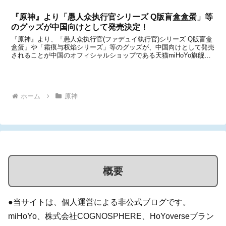
アイテムも、中国のオフィシャルショップである天猫...
『原神』より「愚人众执行官シリーズ Q版盲盒盒蛋」等
のグッズが中国向けとして発売決定！
『原神』より、「愚人众执行官(ファデュイ執行官)シリーズ Q版盲盒
盒蛋」や「霜痕与权焰シリーズ」等のグッズが、中国向けとして発売
されることが中国のオフィシャルショップである天猫miHoYo旗舰店
と米游铺の通販サイトで発表になりました。いずれのアイテムも、中
国のオフィシャルショップである天猫miHo...
ホーム
原神
概要
●当サイトは、個人運営による非公式ブログです。
miHoYo、株式会社COGNOSPHERE、HoYoverseブラン