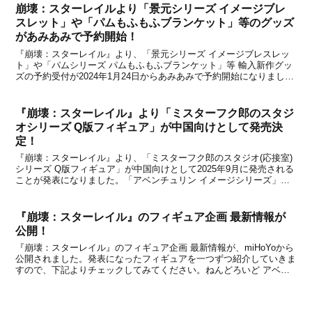
崩壊：スターレイルより「景元シリーズ イメージブレ
スレット」や「パムもふもふブランケット」等のグッズ
があみあみで予約開始！
『崩壊：スターレイル』より、「景元シリーズ イメージブレスレッ
ト」や「パムシリーズ パムもふもふブランケット」等 輸入新作グッ
ズの予約受付が2024年1月24日からあみあみで予約開始になりまし
た。fantasy villageでも予約可能だったグッズになりますが、あみあ
みでも予約できるように。新た...
『崩壊：スターレイル』より「ミスターフク郎のスタジ
オシリーズ Q版フィギュア」が中国向けとして発売決
定！
『崩壊：スターレイル』より、「ミスターフク郎のスタジオ(応接室)
シリーズ Q版フィギュア」が中国向けとして2025年9月に発売される
ことが発表になりました。「アベンチュリン イメージシリーズ」な
どの新グッズと共に、中国ショップの天猫miHoYo旗舰店と米游铺で
2025年3月20日から予約受付を開始...
『崩壊：スターレイル』のフィギュア企画 最新情報が
公開！
『崩壊：スターレイル』のフィギュア企画 最新情報が、miHoYoから
公開されました。発表になったフィギュアを一つずつ紹介していきま
すので、下記よりチェックしてみてください。ねんどろいど アベン
チュリンCopyright © miHoYo. All Rights Reserved.●ねんどろいど
ア...