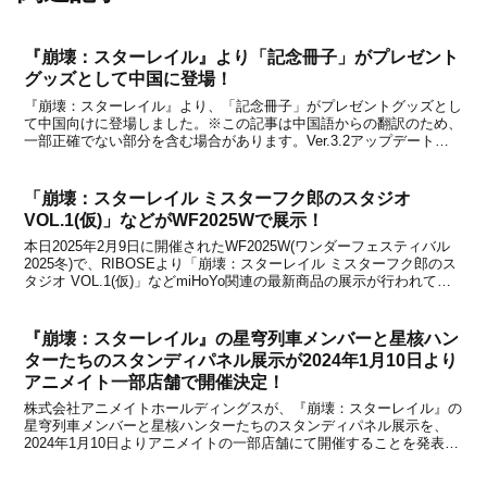
『崩壊：スターレイル』より「記念冊子」がプレゼント
グッズとして中国に登場！
『崩壊：スターレイル』より、「記念冊子」がプレゼントグッズとし
て中国向けに登場しました。※この記事は中国語からの翻訳のため、
一部正確でない部分を含む場合があります。Ver.3.2アップデート後
より、「星穹贺礼」イベントとして条件を満たした方へ向けて「記念
冊子」が合計240万部プレゼントされます。【...
「崩壊：スターレイル ミスターフク郎のスタジオ
VOL.1(仮)」などがWF2025Wで展示！
本日2025年2月9日に開催されたWF2025W(ワンダーフェスティバル
2025冬)で、RIBOSEより「崩壊：スターレイル ミスターフク郎のス
タジオ VOL.1(仮)」などmiHoYo関連の最新商品の展示が行われてい
ました。『崩壊：スターレイル』だけではなく、『ゼンレスゾーンゼ
ロ』のフィギュア(...
『崩壊：スターレイル』の星穹列車メンバーと星核ハン
ターたちのスタンディパネル展示が2024年1月10日より
アニメイト一部店舗で開催決定！
株式会社アニメイトホールディングスが、『崩壊：スターレイル』の
星穹列車メンバーと星核ハンターたちのスタンディパネル展示を、
2024年1月10日よりアニメイトの一部店舗にて開催することを発表し
ました。アニメイト通販サイトでは、『崩壊：スターレイル』輸入グ
ッズの予約受付が昨年末より開始されているほか、...