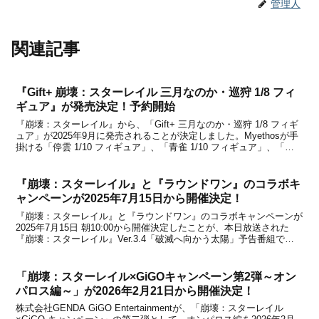
管理人
関連記事
『Gift+ 崩壊：スターレイル 三月なのか・巡狩 1/8 フィ
ギュア』が発売決定！予約開始
『崩壊：スターレイル』から、「Gift+ 三月なのか・巡狩 1/8 フィギ
ュア」が2025年9月に発売されることが決定しました。Myethosが手
掛ける「停雲 1/10 フィギュア」、「青雀 1/10 フィギュア」、「カ
フカ 1/8 フィギュア」に続いて、三月なのか・巡狩のフィギュアも国
内で発売さ...
『崩壊：スターレイル』と『ラウンドワン』のコラボキ
ャンペーンが2025年7月15日から開催決定！
『崩壊：スターレイル』と『ラウンドワン』のコラボキャンペーンが
2025年7月15日 朝10:00から開催決定したことが、本日放送された
『崩壊：スターレイル』Ver.3.4「破滅へ向かう太陽」予告番組で
HoYoverseから発表されました。ラウンドワン(ROUND1)は、スポー
ツからリラクゼーション...
「崩壊：スターレイル×GiGOキャンペーン第2弾～オン
パロス編～」が2026年2月21日から開催決定！
株式会社GENDA GiGO Entertainmentが、「崩壊：スターレイル