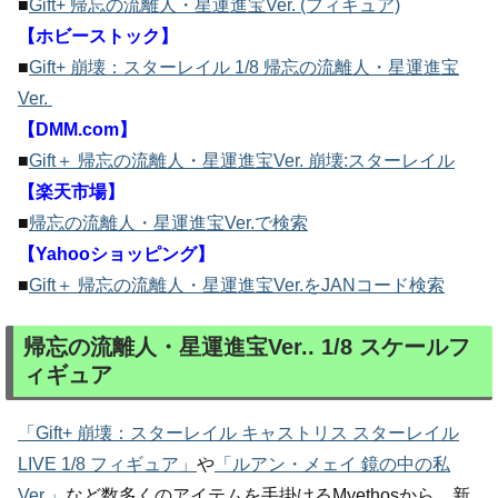
■
Gift+ 帰忘の流離人・星運進宝Ver. (フィギュア)
【ホビーストック】
■
Gift+ 崩壊：スターレイル 1/8 帰忘の流離人・星運進宝
Ver.
【DMM.com】
■
Gift＋ 帰忘の流離人・星運進宝Ver. 崩壊:スターレイル
【楽天市場】
■
帰忘の流離人・星運進宝Ver.で検索
【Yahooショッピング】
■
Gift＋ 帰忘の流離人・星運進宝Ver.をJANコード検索
帰忘の流離人・星運進宝Ver.. 1/8 スケールフ
ィギュア
「Gift+ 崩壊：スターレイル キャストリス スターレイル
LIVE 1/8 フィギュア」
や
「ルアン・メェイ 鏡の中の私
Ver.」
など数多くのアイテムを手掛けるMyethosから、新