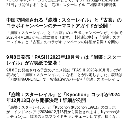
×GiGO キャンペーン」の第二弾として、オンパロス編を2026年2月
21日より開催することを「崩壊：スターレイル 二相楽園到着特番」
内で発表しました。【関連記事】●「崩壊：スターレイル×GiGO キ
ャンペーン」が20...
中国で開催される『崩壊：スターレイル』と『古茗』の
コラボキャンペーンのテーマストアガイドが公開！
『崩壊：スターレイル』と『古茗』のコラボキャンペーンが、中国で
2025年4月18日から正式に始まります。【関連記事】●『崩壊：スタ
ーレイル』と『古茗』のコラボキャンペーンの詳細が公開！今回のコ
ラボでは、全国18都市でテーマストア活動も行われるということを
前回の記事でお伝えしましたが、新たにテーマス...
9月8日発売「PASH! 2023年10月号」は『崩壊：スター
レイル』がW表紙で登場！
9月8日に発売される予定のアニメ雑誌「PASH! 2023年10月号」のW
表紙が、『崩壊：スターレイル』になることが決定しました。表紙は
『刀剣乱舞ONLINE』で、W表紙(Wカバー)が『崩壊：スターレイ
ル』です。昨年4月8日に発売された「PASH! 2022年05月号」では
『原神』がWカバーを飾っ...
『崩壊：スターレイル』と『Kyochon』コラボが2024
年12月13日から開催決定！詳細が公開
『崩壊：スターレイル』と『Kyochon (Kyochon 1991)』のコラボ
が、インドネシアで2024年12月13日から開催されます。Kyochon(キ
ョチョン)は、韓国の人気フライドチキンチェーン店です。様々な国
に店舗を展開しており、今回はインドネシアのKyochon店舗を対象に
コラボが実施...