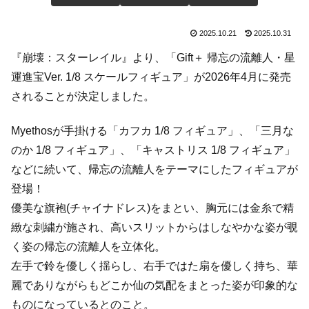
2025.10.21
2025.10.31
『崩壊：スターレイル』より、「Gift＋ 帰忘の流離人・星
運進宝Ver. 1/8 スケールフィギュア」が2026年4月に発売
されることが決定しました。
Myethosが手掛ける「カフカ 1/8 フィギュア」、「三月な
のか 1/8 フィギュア」、「キャストリス 1/8 フィギュア」
などに続いて、帰忘の流離人をテーマにしたフィギュアが
登場！
優美な旗袍(チャイナドレス)をまとい、胸元には金糸で精
緻な刺繍が施され、高いスリットからはしなやかな姿が覗
く姿の帰忘の流離人を立体化。
左手で鈴を優しく揺らし、右手ではた扇を優しく持ち、華
麗でありながらもどこか仙の気配をまとった姿が印象的な
ものになっているとのこと。