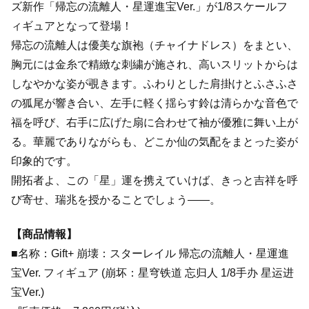
ズ新作「帰忘の流離人・星運進宝Ver.」が1/8スケールフ
ィギュアとなって登場！
帰忘の流離人は優美な旗袍（チャイナドレス）をまとい、
胸元には金糸で精緻な刺繍が施され、高いスリットからは
しなやかな姿が覗きます。ふわりとした肩掛けとふさふさ
の狐尾が響き合い、左手に軽く揺らす鈴は清らかな音色で
福を呼び、右手に広げた扇に合わせて袖が優雅に舞い上が
る。華麗でありながらも、どこか仙の気配をまとった姿が
印象的です。
開拓者よ、この「星」運を携えていけば、きっと吉祥を呼
び寄せ、瑞兆を授かることでしょう――。
【商品情報】
■名称：Gift+ 崩壊：スターレイル 帰忘の流離人・星運進
宝Ver. フィギュア (崩坏：星穹铁道 忘归人 1/8手办 星运进
宝Ver.)