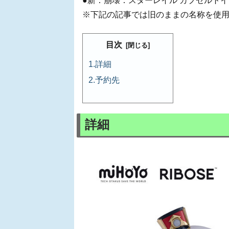
●新：崩壊：スターレイル カプセルトイ
※下記の記事では旧のままの名称を使
目次
詳細
予約先
詳細