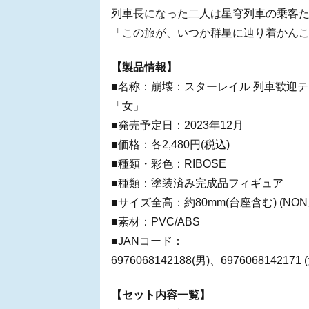
列車長になった二人は星穹列車の乗客
「この旅が、いつか群星に辿り着かん
【製品情報】
■名称：崩壊：スターレイル 列車歓迎テ
「女」
■発売予定日：2023年12月
■価格：各2,480円(税込)
■種類・彩色：RIBOSE
■種類：塗装済み完成品フィギュア
■サイズ全高：約80mm(台座含む) (NO
■素材：PVC/ABS
■JANコード：
6976068142188(男)、6976068142171 
【セット内容一覧】