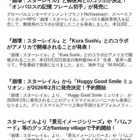
『崩壊：スターレイル』と郵便局とのコラボが決定！
「オンパロスの記憶 フレーム切手」が発売に
グローバルエンターテインメントブランドHoYoverseが、スペースフ
ァンタジーRPG『崩壊：スターレイル』オンパロス最終章突入を記
念して、郵便局のコラボが決定したことを発表しました。本日2025
年11月6日から、郵便局のネットショップにてコラボ商品「オンパロ
スの記憶 フレーム切手」の申し込み受付...
『崩壊：スターレイル』と『Kura Sushi』とのコラボ
がアメリカで開催されることが発表！
『崩壊：スターレイル』と『Kura Sushi』とのコラボがアメリカで開
催されることが、本日5月22日放送の海外版Ver.4.3「生者、彼岸へ渡
りて」予告番組で発表になりました。また、海外では『M.RAGE』コ
ラボ第二弾の開催、日本を含むグローバル地域ではUGREENとのコ
ラボも決定しています。い...
『崩壊：スターレイル』から「Huggy Good Smile ミュ
リオン」が2026年2月に発売決定！予約開始
『崩壊：スターレイル』より、「Huggy Good Smile ミュリオン」が
2026年2月に発売されることがグッドスマイルカンパニーから発表に
なりました。グッドスマイルアーツ上海が手掛けるデフォルメフィギ
ュアの新シリーズ「Huggy Good Smile」から、新ラインナップとし
てミュリオンが登...
スターレイルより『景元イメージシリーズ』や『パムフ
ード』等のグッズがfantasy villageで予約開始！
『崩壊：スターレイル』より、『景元イメージシリーズ』や『パムフ