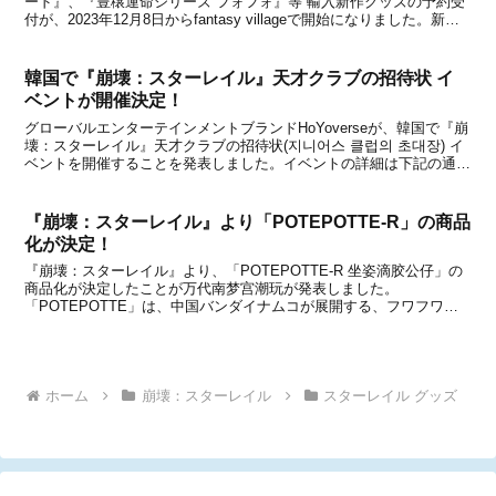
ード』、『豊穣運命シリーズ フォフォ』等 輸入新作グッズの予約受
付が、2023年12月8日からfantasy villageで開始になりました。新た
に予約が始まったグッズを下記にてまとめましたので、グッズをお探
しの方はチェックしてみてく...
韓国で『崩壊：スターレイル』天才クラブの招待状 イ
ベントが開催決定！
グローバルエンターテインメントブランドHoYoverseが、韓国で『崩
壊：スターレイル』天才クラブの招待状(지니어스 클럽의 초대장) イ
ベントを開催することを発表しました。イベントの詳細は下記の通り
です。※この記事は韓国語からの翻訳のため、一部正確ではない情報
を含む場合があります。詳細このイベン...
『崩壊：スターレイル』より「POTEPOTTE-R」の商品
化が決定！
『崩壊：スターレイル』より、「POTEPOTTE-R 坐姿滴胶公仔」の
商品化が決定したことが万代南梦宫潮玩が発表しました。
「POTEPOTTE」は、中国バンダイナムコが展開する、フワフワで
モコモコな約35cmのぬいぐるみシリーズです。首が曲がっていて安
定した座り心地が特徴のぬいぐるみになっており、...
ホーム
崩壊：スターレイル
スターレイル グッズ