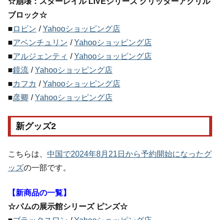
☆崩壊：スターレイル LIVEシリーズ グリッターアクリル
ブロック☆
■
ロビン
/
Yahooショッピング店
■
アベンチュリン
/
Yahooショッピング店
■
アルジェンティ
/
Yahooショッピング店
■
鏡流
/
Yahooショッピング店
■
カフカ
/
Yahooショッピング店
■
彦卿
/
Yahooショッピング店
新グッズ2
こちらは、
中国で2024年8月21日から予約開始になったグ
ッズ
の一部です。
【新商品の一覧】
☆パムの展示館シリーズ ピンズ☆