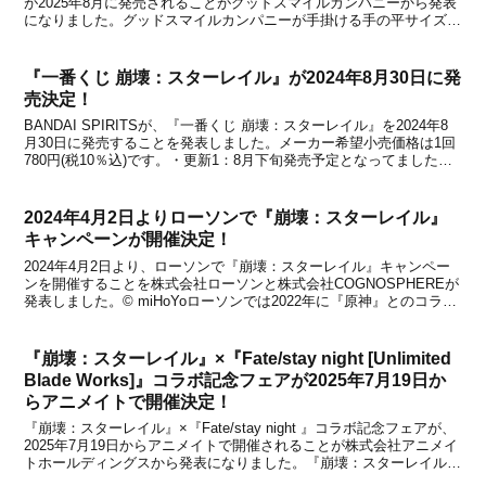
が2025年8月に発売されることがグッドスマイルカンパニーから発表
になりました。グッドスマイルカンパニーが手掛ける手の平サイズの
フィギュア『ねんどろいど』シリーズから、『崩壊：スターレイル』
より「ねんどろいど サンデー」と「ねんどろいど...
『一番くじ 崩壊：スターレイル』が2024年8月30日に発
売決定！
BANDAI SPIRITSが、『一番くじ 崩壊：スターレイル』を2024年8
月30日に発売することを発表しました。メーカー希望小売価格は1回
780円(税10％込)です。・更新1：8月下旬発売予定となってました
が、正式な発売日が2024年8月30日に決定しました。・更新2：一番
くじONLINEでの...
2024年4月2日よりローソンで『崩壊：スターレイル』
キャンペーンが開催決定！
2024年4月2日より、ローソンで『崩壊：スターレイル』キャンペー
ンを開催することを株式会社ローソンと株式会社COGNOSPHEREが
発表しました。© miHoYoローソンでは2022年に『原神』とのコラボ
キャンペーンも開催されていたことがありますが、ついに『崩壊：ス
ターレイル』とのコラボも決定！...
『崩壊：スターレイル』×『Fate/stay night [Unlimited
Blade Works]』コラボ記念フェアが2025年7月19日か
らアニメイトで開催決定！
『崩壊：スターレイル』×『Fate/stay night 』コラボ記念フェアが、
2025年7月19日からアニメイトで開催されることが株式会社アニメイ
トホールディングスから発表になりました。『崩壊：スターレイル』
と大人気アニメ『Fate/stay night 』とのコラボイベント「美しき夢と