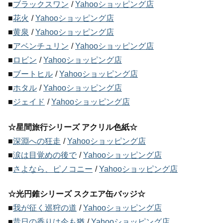
■
ブラックスワン
/
Yahooショッピング店
■
花火
/
Yahooショッピング店
■
黄泉
/
Yahooショッピング店
■
アベンチュリン
/
Yahooショッピング店
■
ロビン
/
Yahooショッピング店
■
ブートヒル
/
Yahooショッピング店
■
ホタル
/
Yahooショッピング店
■
ジェイド
/
Yahooショッピング店
☆星間旅行シリーズ アクリル色紙☆
■
深淵への狂走
/
Yahooショッピング店
■
涙は目覚めの後で
/
Yahooショッピング店
■
さよなら、ピノコニー
/
Yahooショッピング店
☆光円錐シリーズ スクエア缶バッジ☆
■
我が征く巡狩の道
/
Yahooショッピング店
■
昔日の香りは今も猶
/
Yahooショッピング店