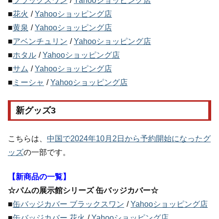
■
ブラックスワン
/
Yahooショッピング店
■
花火
/
Yahooショッピング店
■
黄泉
/
Yahooショッピング店
■
アベンチュリン
/
Yahooショッピング店
■
ホタル
/
Yahooショッピング店
■
サム
/
Yahooショッピング店
■
ミーシャ
/
Yahooショッピング店
新グッズ3
こちらは、
中国で2024年10月2日から予約開始になったグ
ッズ
の一部です。
【新商品の一覧】
☆パムの展示館シリーズ 缶バッジカバー☆
■
缶バッジカバー ブラックスワン
/
Yahooショッピング店
■
缶バッジカバー 花火
/
Yahooショッピング店