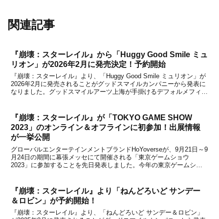
関連記事
『崩壊：スターレイル』から「Huggy Good Smile ミュ
リオン」が2026年2月に発売決定！予約開始
『崩壊：スターレイル』より、「Huggy Good Smile ミュリオン」が
2026年2月に発売されることがグッドスマイルカンパニーから発表に
なりました。グッドスマイルアーツ上海が手掛けるデフォルメフィギ
ュアの新シリーズ「Huggy Good Smile」から、新ラインナップとし
てミュリオンが登...
『崩壊：スターレイル』が「TOKYO GAME SHOW
2023」のオンライン＆オフラインに初参加！出展情報
が一挙公開
グローバルエンターテインメントブランドHoYoverseが、9月21日～9
月24日の期間に幕張メッセにて開催される「東京ゲームショウ
2023」に参加することを先日発表しました。今年の東京ゲームショ
ウでは、HoYoverseはオフライン展示とオンライン特別番組の形で、
『原神』、『崩壊：スターレイル』...
『崩壊：スターレイル』より「ねんどろいど サンデー
＆ロビン」が予約開始！
『崩壊：スターレイル』より、「ねんどろいど サンデー＆ロビン」