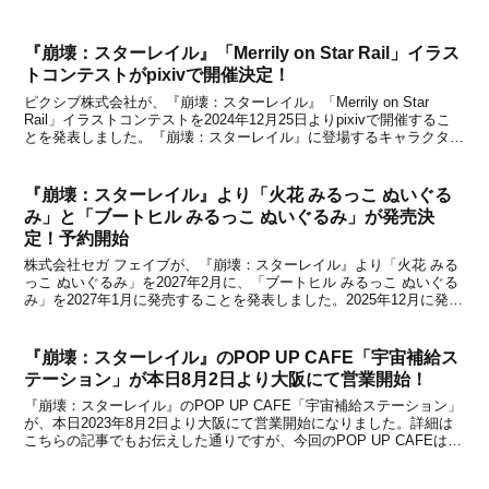
『崩壊：スターレイル』「Merrily on Star Rail」イラス
トコンテストがpixivで開催決定！
ピクシブ株式会社が、『崩壊：スターレイル』「Merrily on Star
Rail」イラストコンテストを2024年12月25日よりpixivで開催するこ
とを発表しました。『崩壊：スターレイル』に登場するキャラクター
たちの「ホリデーシーズン」をテーマにしたイラストを投稿すると応
募完了。受賞作品には...
『崩壊：スターレイル』より「火花 みるっこ ぬいぐる
み」と「ブートヒル みるっこ ぬいぐるみ」が発売決
定！予約開始
株式会社セガ フェイブが、『崩壊：スターレイル』より「火花 みる
っこ ぬいぐるみ」を2027年2月に、「ブートヒル みるっこ ぬいぐる
み」を2027年1月に発売することを発表しました。2025年12月に発売
された花火「フモ」ぬいぐるみに続く第二弾アイテムとして、セガ
フェイブから『みるっこ ぬいぐ...
『崩壊：スターレイル』のPOP UP CAFE「宇宙補給ス
テーション」が本日8月2日より大阪にて営業開始！
『崩壊：スターレイル』のPOP UP CAFE「宇宙補給ステーション」
が、本日2023年8月2日より大阪にて営業開始になりました。詳細は
こちらの記事でもお伝えした通りですが、今回のPOP UP CAFEは
「グランフロント大阪 うめきた広場 サブスペース」と「渋谷ヒカリ
エ 1Fイベントスクエア」の2...