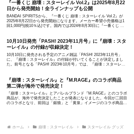
『一番くじ 崩壊：スターレイル Vol.2』は2025年8月22
日から発売開始！全ラインナップも公開
BANDAI SPIRITSから、『一番くじ 崩壊：スターレイル Vol.2』が
2025年8月22日から発売開始になります。メーカー希望小売価格は1
回1,000円(税10％込)です。国内では2024年8月30日に『一番くじ 崩
壊：スターレイル』が発売されましたが、第二弾も待望の登場！一部
ラインナッ...
10月10日発売「PASH! 2023年11月号」に『崩壊：スタ
ーレイル』の付録が収録決定！
10月10日に発売される予定のアニメ雑誌「PASH! 2023年11月号」
に、『崩壊：スターレイル』の付録が付いてくることが決定しまし
た。前号となる「PASH! 2023年10月号」では、『崩壊：スターレイ
ル』がW表紙で登場して付録も収録されましたが、今回も『崩壊：ス
ターレイル』の付録が登場すると...
『崩壊：スターレイル』と『M.RAGE』のコラボ商品
第二弾が海外で発売決定！
『崩壊：スターレイル』とアパレルブランド『M.RAGE』とのコラボ
商品が、海外で発売決定したことが発表になりました。今回が二回目
のコラボとなり、前回は「銀狼」と「黄泉」イメージのコラボ商品が
販売されていました。今回は「火花(Sparxie)」がコラボキャラクター
として登場し、火花コレクションが展開...
ホーム
崩壊：スターレイル
スターレイル グッズ