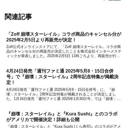
関連記事
「Zoff 崩壊スターレイル」コラボ商品のキャンセル分が
2025年2月5日より再販売が決定！
Zoff公式オンラインストアにて、「Zoff 崩壊スターレイル」コラボ商
品のキャンセル分の再販売が決定したことを株式会社インターメステ
ィックが発表しました。2025年2月5日 11時ごろより、再販売が行わ
れるとのこと。再販売の詳細は下記の通りです。再販売について『崩
壊：スターレイル』とメガネブラン...
4月24日発売「週刊ファミ通 2025年5月8・15日合併
号」で『崩壊：スターレイル』2周年記念特集が掲載決
定！
4月24日発売「週刊ファミ通 2025年5月8・15日合併号」に、『崩
壊：スターレイル』2周年記念特集が掲載されることが決定しまし
た。1月16日発売「週刊ファミ通 2025年1月30日号」では『崩壊：ス
ターレイル』が表紙で登場し、「オンパロス」を中心とした特集も掲
載されていましたが、再びファミ通で...
『崩壊：スターレイル』と『Kura Sushi』とのコラボ
がアメリカで開催決定！詳細も公開
『崩壊：スターレイル』と『Kura Sushi (くら寿司)』のコラボがアメ