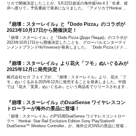
リカで開催決定したことが、5月22日放送の海外版Ver.4.3「生者、彼
岸へ渡りて」予告番組で発表になりました。「アメリカでHonkai:
Star RailとKura Sushiのコラボが開催予定じゃ。みんなと一緒にお
寿...
『崩壊：スターレイル』と『Dodo Pizza』のコラボが
2023年10月17日から開催決定！
『崩壊：スターレイル』と『Dodo Pizza (Додо Пицца)』のコラボが
2023年10月17日から開催決定したことを、グローバルエンターテイ
ンメントブランドHoYoverseが発表しました。「Dodo Pizza (ドドピ
ザ)」は、ロシアを中心にロシア国外でも展開している人気ピザチェ
ー...
『崩壊：スターレイル』より花火「フモ」ぬいぐるみが
2025年12月に発売決定！
株式会社セガ フェイブが、『崩壊：スターレイル』より、花火「フ
モ」ぬいぐるみを2025年12月に発売することを発表しました。中国
では『花火「芙莫」ぬいぐるみ』という商品名でリリースされます
が、日本でも2025年12月に発売されることが決定しています。商品
の詳細は下記の通りです。花火「フモ」ぬいぐる...
『崩壊：スターレイル』のDualSense ワイヤレスコン
トローラーが海外の景品に登場！
『崩壊：スターレイル』のPS5用DualSense ワイヤレスコントロー
ラー「Honkai: Star Rail Exclusive Edition Sony PlayStation®
DualSense™ Wireless Controller」が、海外公式SNSの景品に登場し
ました。コントロー...