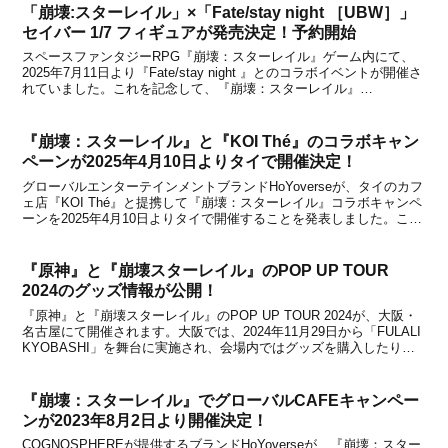
「崩壊:スターレイル」×「Fate/stay night ［UBW］」
セイバー 1/7 フィギュアが発売決定！予約開始
スペースファンタジーRPG『崩壊：スターレイル』ゲーム内にて、
2025年7月11日より『Fate/stay night 』とのコラボイベントが開催さ
れていました。これを記念して、『崩壊：スターレイル』
×『Fate/stay night 』コラボ セイバー 1/7 完成品フィギュアが2027
年6月に...
『崩壊：スターレイル』と『KOI Thé』のコラボキャン
ペーンが2025年4月10日よりタイで開催決定！
グローバルエンターテインメントブランドHoYoverseが、タイのカフ
ェ店『KOI Thé』と提携して『崩壊：スターレイル』コラボキャンペ
ーンを2025年4月10日よりタイで開催することを発表しました。これ
は2ndアニバーサリーのアニバーサリードリンクコラボとして開催さ
れるもので、イベント期間中は...
『原神』と『崩壊スターレイル』のPOP UP TOUR
2024のグッズ情報が公開！
『原神』と『崩壊スターレイル』のPOP UP TOUR 2024が、大阪・
名古屋にて開催されます。大阪では、2024年11月29日から「FULALI
KYOBASHI」を舞台に実施され、会場内ではグッズを購入したり、
限定特典を受け取ったり、フリーフォトスポットで写真撮影が楽しめ
たりするとのこと。【...
『崩壊：スターレイル』でグローバルCAFEキャンペー
ンが2023年8月2日より開催決定！
COGNOSPHEREが提供するブランドHoYoverseが、『崩壊：スター