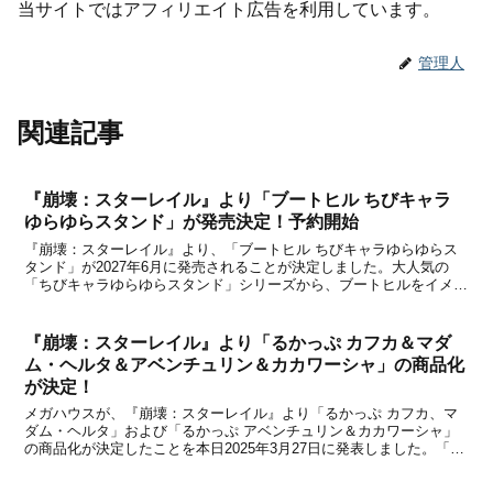
当サイトではアフィリエイト広告を利用しています。
管理人
関連記事
『崩壊：スターレイル』より「ブートヒル ちびキャラ
ゆらゆらスタンド」が発売決定！予約開始
『崩壊：スターレイル』より、「ブートヒル ちびキャラゆらゆらス
タンド」が2027年6月に発売されることが決定しました。大人気の
「ちびキャラゆらゆらスタンド」シリーズから、ブートヒルをイメー
ジした新商品が登場！軽く触れるとユラユラと揺れる、キュートなち
びキャラのフィギュアです。本日2026年8月5日...
『崩壊：スターレイル』より「るかっぷ カフカ＆マダ
ム・ヘルタ＆アベンチュリン＆カカワーシャ」の商品化
が決定！
メガハウスが、『崩壊：スターレイル』より「るかっぷ カフカ、マ
ダム・ヘルタ」および「るかっぷ アベンチュリン＆カカワーシャ」
の商品化が決定したことを本日2025年3月27日に発表しました。「る
かっぷ」とは？株式会社メガハウスが展開している「るかっぷ」と
は、あなたを見上げて見つめているような、キュー...