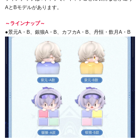
AとBモデルがあります。
～ラインナップ～
●景元A・B、銀狼A・B、カフカA・B、丹恒・飲月A・B