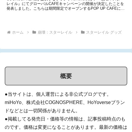
レイル』にてグローバルCAFEキャンペーンの開催が決定したことを
発表しました。こちらは期間限定でオープンするPOP UP CAFEにて
「オリジナルドリンク」を販売するというキャンペーンになってお
り、購入者にはさまざまな特典...
ホーム
崩壊：スターレイル
スターレイル グッズ
概要
●当サイトは、個人運営による非公式ブログです。
miHoYo、株式会社COGNOSPHERE、HoYoverseブラン
ドなどとは一切関係がありません。
●掲載してる発売日・価格等の情報は、記事投稿時点のも
のです。価格は変更になることがあります。最新の価格は