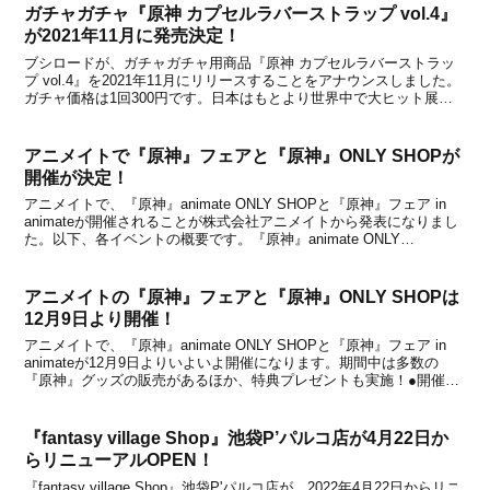
ガチャガチャ『原神 カプセルラバーストラップ vol.4』
が2021年11月に発売決定！
ブシロードが、ガチャガチャ用商品『原神 カプセルラバーストラッ
プ vol.4』を2021年11月にリリースすることをアナウンスしました。
ガチャ価格は1回300円です。日本はもとより世界中で大ヒット展開
中の新世代オープンワールドゲーム『原神』から、描き起こしミニキ
ャライラストがキュートな「カプセルラ...
アニメイトで『原神』フェアと『原神』ONLY SHOPが
開催が決定！
アニメイトで、『原神』animate ONLY SHOPと『原神』フェア in
animateが開催されることが株式会社アニメイトから発表になりまし
た。以下、各イベントの概要です。『原神』animate ONLY
SHOP『原神』animate ONLY SHOPは、アニメイト 新宿ハルク店に
て2...
アニメイトの『原神』フェアと『原神』ONLY SHOPは
12月9日より開催！
アニメイトで、『原神』animate ONLY SHOPと『原神』フェア in
animateが12月9日よりいよいよ開催になります。期間中は多数の
『原神』グッズの販売があるほか、特典プレゼントも実施！●開催期
間：2021年12月9日(木)～2021年12月26日(日)までなお、以前もお伝
えしたよ...
『fantasy village Shop』池袋P’パルコ店が4月22日か
らリニューアルOPEN！
『fantasy village Shop』池袋P'パルコ店が、2022年4月22日からリニ