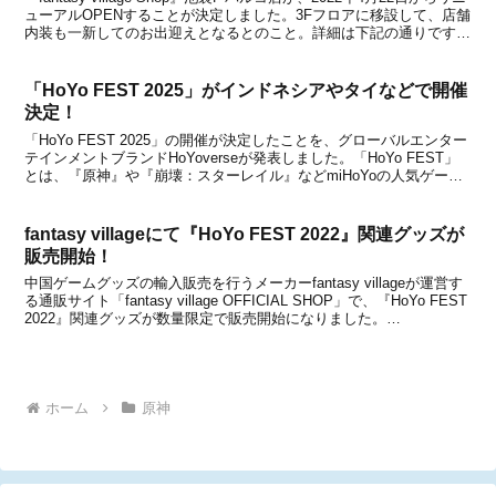
ューアルOPENすることが決定しました。3Fフロアに移設して、店舗
内装も一新してのお出迎えとなるとのこと。詳細は下記の通りです。
リニューアルオープンについて『fantasy village Shop』は、中...
「HoYo FEST 2025」がインドネシアやタイなどで開催
決定！
「HoYo FEST 2025」の開催が決定したことを、グローバルエンター
テインメントブランドHoYoverseが発表しました。「HoYo FEST」
とは、『原神』や『崩壊：スターレイル』などmiHoYoの人気ゲーム
が集うオンラインやオフラインの大型公式イベントです。HoYoverse
が主催してお...
fantasy villageにて『HoYo FEST 2022』関連グッズが
販売開始！
中国ゲームグッズの輸入販売を行うメーカーfantasy villageが運営す
る通販サイト「fantasy village OFFICIAL SHOP」で、『HoYo FEST
2022』関連グッズが数量限定で販売開始になりました。
「HoYoFEST」とは、『原神』と『未定事件簿』を中心としたゲー...
ホーム
原神