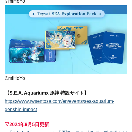
©miHoYo
©miHoYo
【S.E.A. Aquariumx 原神 特設サイト】
https://www.rwsentosa.com/en/events/sea-aquarium-
genshin-impact
▽2024年9月5日更新