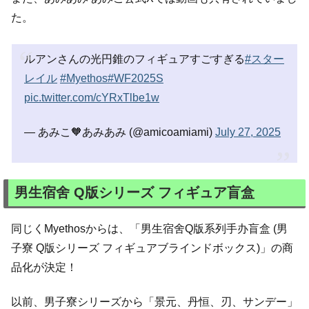
た。
ルアンさんの光円錐のフィギュアすごすぎる
#スター
レイル
#Myethos
#WF2025S
pic.twitter.com/cYRxTlbe1w
— あみこ🧡あみあみ (@amicoamiami)
July 27, 2025
男生宿舍 Q版シリーズ フィギュア盲盒
同じくMyethosからは、「男生宿舍Q版系列手办盲盒 (男
子寮 Q版シリーズ フィギュアブラインドボックス)」の商
品化が決定！
以前、男子寮シリーズから「景元、丹恒、刃、サンデー」