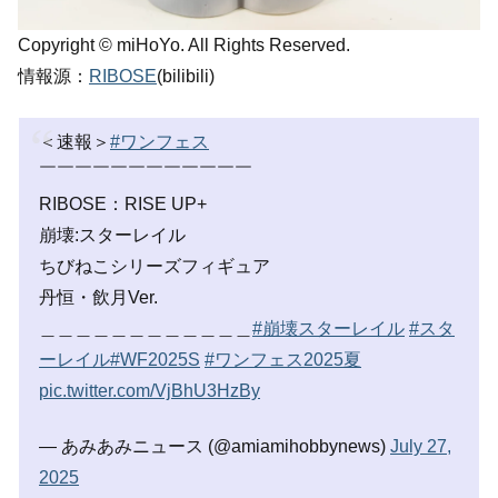
Copyright © miHoYo. All Rights Reserved.
情報源：
RIBOSE
(bilibili)
＜速報＞
#ワンフェス
￣￣￣￣￣￣￣￣￣￣￣￣
RIBOSE：RISE UP+
崩壊:スターレイル
ちびねこシリーズフィギュア
丹恒・飲月Ver.
＿＿＿＿＿＿＿＿＿＿＿＿
#崩壊スターレイル
#スタ
ーレイル
#WF2025S
#ワンフェス2025夏
pic.twitter.com/VjBhU3HzBy
— あみあみニュース (@amiamihobbynews)
July 27,
2025