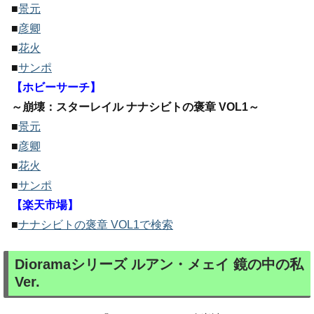
■
景元
■
彦卿
■
花火
■
サンポ
【ホビーサーチ】
～崩壊：スターレイル ナナシビトの褒章 VOL1～
■
景元
■
彦卿
■
花火
■
サンポ
【楽天市場】
■
ナナシビトの褒章 VOL1で検索
Dioramaシリーズ ルアン・メェイ 鏡の中の私
Ver.