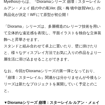
Myethosからは、『Dioramaシリーズ 崩壊：スターレイル
ルアン・メェイ 鏡の中の私Ver. (阮・梅 镜中故我Ver.)』の
商品化が決定！WFにて原型が初公開！
「Diorama」シリーズは、多層構造のレリーフ技術を用い
て立体的な遠近感を表現し、平面イラストを独自な立体装
飾へと昇華させます。
スタンドと組み合わせて卓上に置いたり、壁に掛けたり
と、様々なディスプレイ方法でお気に入りの作品をより一
層生活に溶け込ませることができます。
なお、今回がDioramaシリーズの第一弾となっており、
『崩壊：スターレイル』関連かは分かりませんが今後もシ
リーズは新たなプロジェクトを展開していく予定とのこ
と。
▼Dioramaシリーズ 崩壊：スターレイル ルアン・メェイ