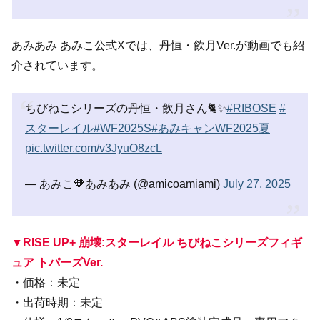
あみあみ あみこ公式Xでは、丹恒・飲月Ver.が動画でも紹
介されています。
ちびねこシリーズの丹恒・飲月さん🐈✨
#RIBOSE
#
スターレイル
#WF2025S
#あみキャンWF2025夏
pic.twitter.com/v3JyuO8zcL
— あみこ🧡あみあみ (@amicoamiami)
July 27, 2025
▼RISE UP+ 崩壊:スターレイル ちびねこシリーズフィギ
ュア トパーズVer.
・価格：未定
・出荷時期：未定