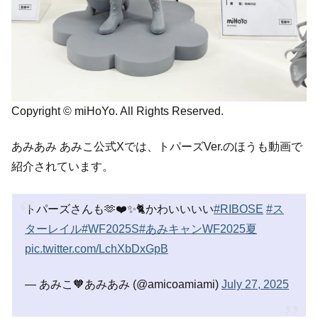
Copyright © miHoYo. All Rights Reserved.
あみあみ あみこ公式Xでは、トパーズVer.のほうも動画で
紹介されています。
トパーズさんも🫶❤️✨🐈かわいいいい
#RIBOSE
#ス
ターレイル
#WF2025S
#あみキャンWF2025夏
pic.twitter.com/LchXbDxGpB
— あみこ🧡あみあみ (@amicoamiami)
July 27, 2025