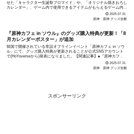
せた「キャラクター生誕祭ブロマイド」や、「オリジナル描きおろし
カレンダー」、ゲーム内で使用できるアイテムがもらえるゲーム内ア
イテム交換コード付き「誕生日キャラステッカー」が、ファミリーマ
2025.07.31
ート店内マルチコピー機サービス「ファミマプリント」に...
原神
原神 グッズ全般
『原神カフェ in ソウル』のグッズ購入特典が更新！「8
月カレンダーポスター」が追加
韓国で開催されている常設オフラインイベント「原神カフェ in ソウ
ル」にて、グッズ購入特典が更新されることが公式SNSアカウント
で(HoYoverseから)発表になりました。【関連記事】●『原神カフェ
in ソウル』で「2025年7月カレンダーポスター」が追加！5階グッズ
2025.07.31
ゾーンで3万ウォン以上購入し...
原神
原神 グッズ全般
スポンサーリンク