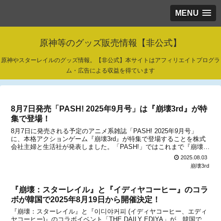
MENU
原神等のグッズ販売情報【非公式】
原神やスターレイルのグッズ情報。【非公式】本サイトはアフィリエイトプログラ
ム・広告による収益を得ています
8月7日発売「PASH! 2025年9月号」は『崩壊3rd』が特
集で登場！
8月7日に発売される予定のアニメ系雑誌「PASH! 2025年9月号」
に、本格アクションゲーム『崩壊3rd』が特集で登場することを株式
会社主婦と生活社が発表しました。「PASH!」ではこれまで『崩壊
3rd』が特集で何度か登場していて、「PASH!5月号」ではブローニャ
2025.08.03
などが紹介され、「PASH!7月...
崩壊3rd
『崩壊：スターレイル』と『イディヤコーヒー』のコラ
ボが韓国で2025年8月19日から開催決定！
『崩壊：スターレイル』と『이디야커피 (イディヤコーヒー、エディ
ヤコーヒー)』のコラボイベント「THE DAILY EDIYA」が、韓国で