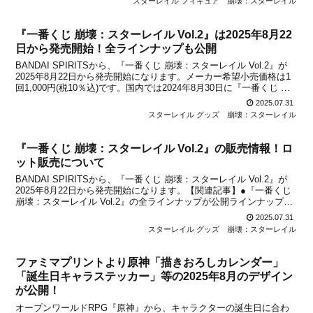
スターレイル フィギュア
崩壊：スターレイル
『一番くじ 崩壊：スターレイル Vol.2』は2025年8月22
日から発売開始！全ラインナップも公開
BANDAI SPIRITSから、『一番くじ 崩壊：スターレイル Vol.2』が
2025年8月22日から発売開始になります。メーカー希望小売価格は1
回1,000円(税10％込)です。国内では2024年8月30日に『一番くじ 崩
壊：スターレイル』が発売されましたが、第二弾も待望の登場！一部
2025.07.31
ラインナップ...
スターレイル グッズ
崩壊：スターレイル
『一番くじ 崩壊：スターレイル Vol.2』の販売情報！ロ
ット販売について
BANDAI SPIRITSから、『一番くじ 崩壊：スターレイル Vol.2』が
2025年8月22日から発売開始になります。【関連記事】●『一番くじ
崩壊：スターレイル Vol.2』の全ラインナップが公開ラインナップな
ど詳しい情報は関連記事に掲載した通りですが、「一番くじ」とは
2025.07.31
BANDAI SPIR...
スターレイル グッズ
崩壊：スターレイル
ファミマプリントより原神「描きおろしカレンダー」
「誕生日キャラステッカー」等の2025年8月のデザイン
が公開！
オープンワールドRPG『原神』から、キャラクターの誕生日に合わ