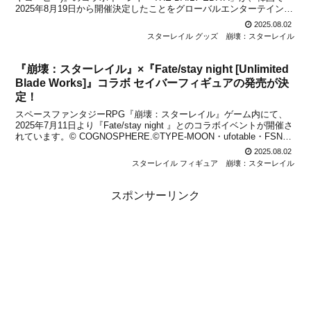
2025年8月19日から開催決定したことをグローバルエンターテインメ
ントブランドHoYoverseが発表しました。韓国で人気のコーヒーチェ
2025.08.02
ーン店『イディヤコーヒー...
スターレイル グッズ
崩壊：スターレイル
『崩壊：スターレイル』×『Fate/stay night [Unlimited
Blade Works]』コラボ セイバーフィギュアの発売が決
定！
スペースファンタジーRPG『崩壊：スターレイル』ゲーム内にて、
2025年7月11日より『Fate/stay night 』とのコラボイベントが開催さ
れています。© COGNOSPHERE.©TYPE-MOON・ufotable・FSNPC
このコラボ開催を記念して、アニメイトでは『崩壊：スターレイ
2025.08.02
ル』...
スターレイル フィギュア
崩壊：スターレイル
スポンサーリンク