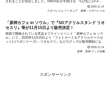
されることが決定しました。RIBOSEが手掛ける「ちびねこ(小不点
猫猫)シリーズ」フィギュアより、「景元Ver.」と「銀狼Ver.」と「丹
2025.11.14
恒・飲月」に続い...
スターレイル フィギュア
崩壊：スターレイル
「原神カフェ in ソウル」で『SDアクリルスタンド リオ
セスリ』等が11月15日より販売決定！
韓国で開催されている常設オフラインイベント「原神カフェ in ソウ
ル」にて、2025年11月15日より『フォトカード＆アクリルケースセ
ット(コラボシリーズ) – リオセスリ』などのグッズが販売開始になる
ことが公式SNSアカウントで(HoYoverseから)発表になりました。販
2025.11.14
売開始になるグッズの詳細...
原神
原神 グッズ全般
スポンサーリンク