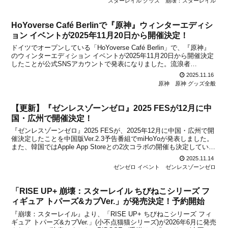
スターレイル グッズ
崩壊：スターレイル
HoYoverse Café Berlinで『原神』ウィンターエディシ
ョン イベントが2025年11月20日から開催決定！
ドイツでオープンしている「HoYoverse Café Berlin」で、『原神』
のウィンターエディション イベントが2025年11月20日から開催決定
したことが公式SNSアカウントで発表になりました。流浪者
(Wanderer)、セノ(Cyno)、ニィロウ(Nilou)、ディシア(Dehya)をフィ...
2025.11.16
原神
原神 グッズ全般
【更新】『ゼンレスゾーンゼロ』2025 FESが12月に中
国・広州で開催決定！
『ゼンレスゾーンゼロ』2025 FESが、2025年12月に中国・広州で開
催決定したことを中国版Ver.2.3予告番組でmiHoYoが発表しました。
また、韓国ではApple App Storeとの2次コラボの開催も決定していま
す。どちらも詳細は今後公開となりますが、現時点で判明してる情報
2025.11.14
をまとめまし...
ゼンゼロ イベント
ゼンレスゾーンゼロ
「RISE UP+ 崩壊：スターレイル ちびねこシリーズ フ
ィギュア トパーズ&カブVer.」が発売決定！予約開始
『崩壊：スターレイル』より、「RISE UP+ ちびねこシリーズ フィ
ギュア トパーズ&カブVer.」(小不点猫猫シリーズ)が2026年6月に発売