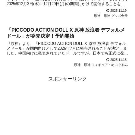
2025年12月3日(水)～12月29日(月)の期間にかけて開催することを発
表しました。すでに梅田スカイビル・空中庭園展望台(大阪)のイベン
2025.11.19
トは実施済みですが、次の...
原神
原神 グッズ全般
「PICCODO ACTION DOLL X 原神 放浪者 デフォルメ
ドール」が発売決定！予約開始
『原神』より、「PICCODO ACTION DOLL X 原神 放浪者 デフォル
メドール」が国内向けとして2026年7月に発売されることが決定しま
した。中国向けに発表されていたドールですが、日本でも正式に発売
が決定！本日2025年11月18日より、予約受付も順次開始になるとの
2025.11.18
こと。予約先や商品情報...
原神
原神 フィギュア・ぬいぐるみ
スポンサーリンク