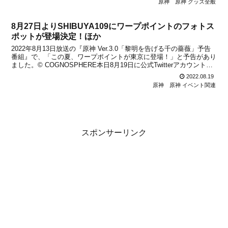
原神
原神 グッズ全般
8月27日よりSHIBUYA109にワープポイントのフォトス
ポットが登場決定！ほか
2022年8月13日放送の『原神 Ver.3.0「黎明を告げる千の薔薇」予告
番組』で、「この夏、ワープポイントが東京に登場！」と予告があり
ました。© COGNOSPHERE本日8月19日に公式Twitterアカウントで
詳細が公開され、8月27日(土)～9月4日(日)の間、SHIBUYA109にワー
2022.08.19
プ...
原神
原神 イベント関連
スポンサーリンク