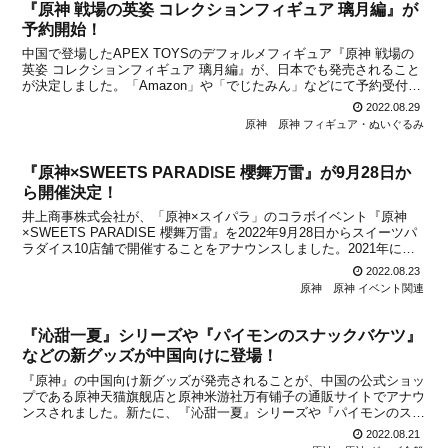
『原神 戦場の英姿 コレクションフィギュア 璃月編』が
予約開始！
中国で登場したAPEX TOYSのデフォルメフィギュア『原神 戦場の
英姿 コレクションフィギュア 璃月編』が、日本でも発売されること
が決定しました。「Amazon」や「でじたみん」などにて予約受付も
始まっているので、下記から詳細をチェックしてみてください。詳細
2022.08.29
©miHoYo/米哈游®本商品は、デフォ...
原神
原神 フィギュア・ぬいぐるみ
『原神×SWEETS PARADISE 櫻舞万雷』が9月28日か
ら開催決定！
井上商事株式会社が、「原神×スイパラ」のコラボイベント『原神
×SWEETS PARADISE 櫻舞万雷』を2022年9月28日からスイーツパ
ラダイス10店舗で開催することをアナウンスしました。2021年に開
催されて人気を博した『原神×SWEETS PARADISE -そよ風の饗
2022.08.23
宴-』『原神×SWEE...
原神
原神 イベント関連
『沁甜一夏』シリーズや『パイモンのスナックバケツ』
などの新グッズが中国向けに登場！
『原神』の中国向け新グッズが発売されることが、中国の公式ショッ
プである原神天猫旗舰店と原神米游社万有铺子の通販サイトでアナウ
ンスされました。新たに、『沁甜一夏』シリーズや『パイモンのスナ
ックバケット』、『スライムスイーツパーティ』など多数のグッズが
2022.08.21
登場します。予約受付は2022年8月23日から始まり...