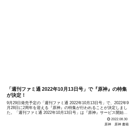
「週刊ファミ通 2022年10月13日号」で『原神』の特集
が決定！
9月29日発売予定の「週刊ファミ通 2022年10月13日号」で、2022年9
月28日に2周年を迎える『原神』の特集が行われることが決定しまし
た。「週刊ファミ通 2022年10月13日号」は『原神』サービス開始2
周年記念特集号となり、『原神』が表紙で、付録もついてくるとのこ
2022.08.30
と。さらに豪華グッズ「アク...
原神
原神 書籍