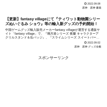
ぶ公式Twitterアカウント」によると、一部ECサイトで公開された
2022.09.08
『るるぶ原神』の情報について誤り...
原神
原神 書籍
【更新】fantasy villageにて『ティワット動物園シリー
ズぬいぐるみ ショウ』等の輸入新グッズの予約開始！
中国ゲームグッズ輸入販売メーカーfantasy villageが運営する通販サ
イト「fantasy village」で、『璃月港シリーズ 夜蘭 キャラクターア
クリルスタンド＆缶バッジ』、『スライムシリーズ スイートパーテ
ィぬいぐるみ (全8種)』、『ティワット動物園シリーズぬいぐるみ
2022.09.02
ショウ (大＆...
原神
原神 グッズ全般
スポンサーリンク