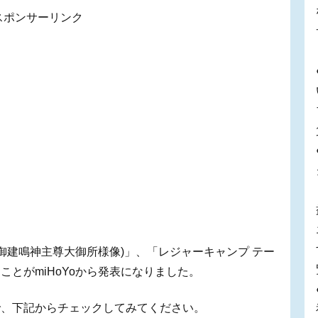
スポンサーリンク
御建鳴神主尊大御所様像)」、「レジャーキャンプ テー
とがmiHoYoから発表になりました。
で、下記からチェックしてみてください。