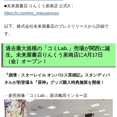
■未来屋書店 りんくう泉南店 公式X：
https://x.com/ms_rinkusennan
以下、株式会社未来屋書店のプレスリリースから詳細で
す。
過去最大規模の「コミLab.」売場が関西に誕
生。未来屋書店りんくう泉南店に4月17日
（金）オープン！
『崩壊：スターレイル オンパロス英雄記』スタンディパ
ネルが初登場＆『原神』グッズ購入特典施策を開催！
・参照画像「コミLab.」新潟亀田インター店