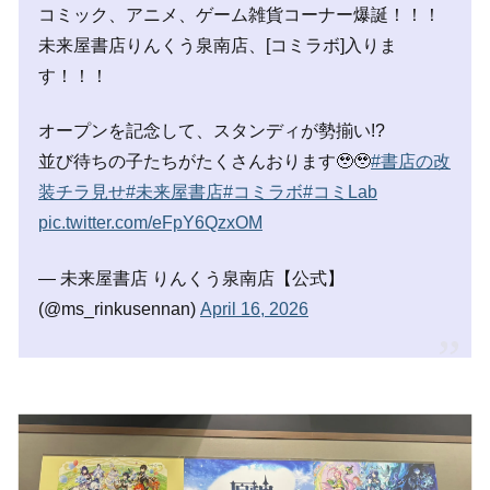
コミック、アニメ、ゲーム雑貨コーナー爆誕！！！
未来屋書店りんくう泉南店、[コミラボ]入りま
す！！！
オープンを記念して、スタンディが勢揃い!?
並び待ちの子たちがたくさんおります🥹🥹
#書店の改
装チラ見せ
#未来屋書店
#コミラボ
#コミLab
pic.twitter.com/eFpY6QzxOM
— 未来屋書店 りんくう泉南店【公式】
(@ms_rinkusennan)
April 16, 2026