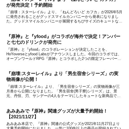
が発売決定！予約開始
『崩壊：スターレイル』より、「ねんどろいど カフカ」が2026年5月
に発売されることがグッドスマイルカンパニーから発表になりまし
た。グッドスマイルカンパニーが展開するちびサイズのキュートなフ
ィギュア『ねんどろいど』シリーズから、『崩壊：スターレイル』よ
り「ねんどろいど ファイノン」や「ねんどろいど...
『原神』と『yfood』がコラボが海外で決定！アンバー
と七七のドリンクが発売に
『原神』と『yfood』のコラボレーションが決定したことを、
HoYoverseとyfood Labsがアナウンスしました。今回のコラボでは、
オープンワールドRPG『原神』とコラボした2つの限定フレーバー、
アンバーイメージ「Amber Banana Peanut」と、七七イメージ「Qiqi
Icy ...
『崩壊:スターレイル』より「男生宿舍シリーズ」の実
物画像が公開！
『崩壊:スターレイル』より、「男生宿舍シリーズ」の実物画像が三
月兽から公開になりました。「男生宿舍(男子寮)シリーズ」は、景
元、丹恒、刃、サンデーの4人をテーマにしたキュートな新商品で
す。中国公式ショップの天猫miHoYo旗舰店と米游铺では2025年5月
31日から予約受付が開始されましたが、202...
あみあみで『原神』関連グッズが大量予約開始！
【2021/11/27】
あみあみ本店で、『原神』関連の公式グッズが2021年11月27日より
大量予約開始になりました。一気に100件以上の商品が登録されてい