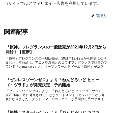
当サイトではアフィリエイト広告を利用しています。
管理人
関連記事
『原神』フレグランスの一般販売が2021年12月2日から
開始！【更新】
『原神』フレグランスの一般販売が、2021年12月2日から開始になり
ました。本商品は、アニメや漫画とのコラボフレグランスで話題のブ
ランド『primaniacs』と、オープンワールドゲーム『原神』がコラボ
したフレグランスです。ゲームに登場する各キャラの香りをイメージ
した全6種をラインナップに用意しま...
『ゼンレスゾーンゼロ』より「ねんどろいど ヒュー
ゴ・ヴラド」が発売決定！予約開始
『ゼンレスゾーンゼロ』より、「ねんどろいど ヒューゴ・ヴラド」
が2026年11月に発売されることがグッドスマイルカンパニーから発
表になりました。グッドスマイルカンパニーが手掛ける手の平サイズ
のフィギュア「ねんどろいど」シリーズから、『ゼンレスゾーンゼ
ロ』に登場するヒューゴ・ヴラドが「ねんどろいど」...
『崩壊：スターレイル』より「ねんどろいど カフカ」