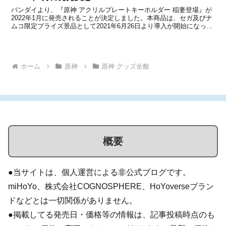
バンダイより、『原神 アクリルプレートキーホルダー 稲妻登場』が
2022年1月に発売されることが決定しました。本商品は、セガ及びナ
ムコ限定プライズ景品として2021年6月26日より導入が開始になっ
た、『原神 アクリルプレートキーホルダー』の第二弾商品です。
『原神』のキャラクターをデザインした、美麗...
ホーム
原神
原神 グッズ全般
概要
●当サイトは、個人運営による非公式ブログです。
miHoYo、株式会社COGNOSPHERE、HoYoverseブラン
ドなどとは一切関係がありません。
●掲載してる発売日・価格等の情報は、記事投稿時点のも