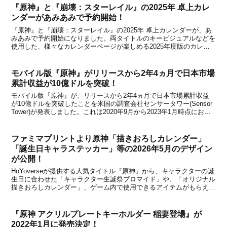
『原神』と『崩壊：スターレイル』の2025年 卓上カレ
ンダーがあみあみで予約開始！
『原神』と『崩壊：スターレイル』の2025年 卓上カレンダーが、あ
みあみで予約開始になりました。両タイトルのキービジュアルなどを
使用した、様々なカレンダーページが楽しめる2025年度版のカレン
ダーが登場！あみあみでの参考価格は『原神』カレンダーが4,590円
(税込)で2025年1月に発売予定、『崩...
モバイル版『原神』がリリースから2年4ヵ月で日本市場
累計収益が10億ドルを突破！
モバイル版『原神』が、リリースから2年4ヵ月で日本市場累計収益
が10億ドルを突破したことを米国の調査会社センサータワー(Sensor
Tower)が発表しました。これは2020年9月から2023年1月時点におけ
るデータとなり、日本は中国に続く2番目の市場規模を持っていると
のこと。モバイル版『原神』...
ファミマプリントより原神「描きおろしカレンダー」
「誕生日キャラステッカー」等の2026年5月のデザイン
が公開！
HoYoverseが提供する人気タイトル『原神』から、キャラクターの誕
生日に合わせた「キャラクター生誕祭ブロマイド」や、「オリジナル
描きおろしカレンダー」、ゲーム内で使用できるアイテムがもらえる
ゲーム内アイテム交換コード付き「誕生日キャラステッカー」が、フ
ァミリーマート店内マルチコピー機サービス「...
『原神 アクリルプレートキーホルダー 稲妻登場』が
2022年1月に発売決定！