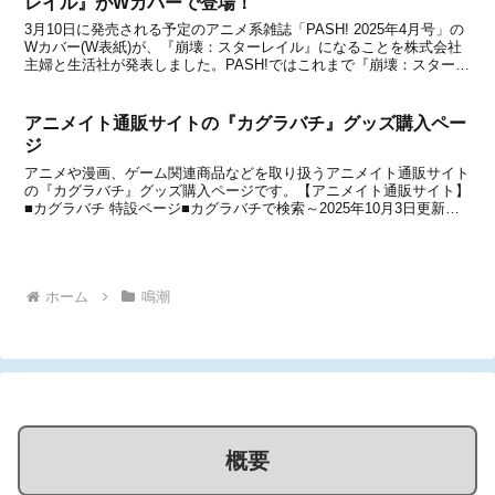
レイル』がWカバーで登場！
3月10日に発売される予定のアニメ系雑誌「PASH! 2025年4月号」の
Wカバー(W表紙)が、『崩壊：スターレイル』になることを株式会社
主婦と生活社が発表しました。PASH!ではこれまで『崩壊：スターレ
イル』の特集は何度も行われていて、最新では1月9日発売の
「PASH! 2025年2月号」にオン...
アニメイト通販サイトの『カグラバチ』グッズ購入ペー
ジ
アニメや漫画、ゲーム関連商品などを取り扱うアニメイト通販サイト
の『カグラバチ』グッズ購入ページです。【アニメイト通販サイト】
■カグラバチ 特設ページ■カグラバチで検索～2025年10月3日更新～
『カグラバチ ねんどろいど 六平千鉱』が予約開始！【アニメイト通
販サイト】■カグラバチ ねんどろいど 六...
ホーム
鳴潮
概要