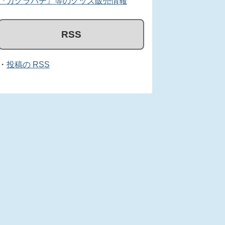
『カグラバチ』等のグッズ販売情報
RSS
・
投稿の RSS