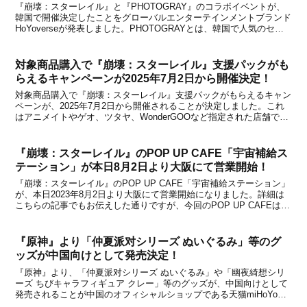
『崩壊：スターレイル』と『PHOTOGRAY』のコラボイベントが、
韓国で開催決定したことをグローバルエンターテインメントブランド
HoYoverseが発表しました。PHOTOGRAYとは、韓国で人気のセル
フ写真館です。今回はホタルとの素敵な思い出を残せるイベントにな
っているとのこと。イベントの詳細は...
対象商品購入で『崩壊：スターレイル』支援パックがも
らえるキャンペーンが2025年7月2日から開催決定！
対象商品購入で『崩壊：スターレイル』支援パックがもらえるキャン
ペーンが、2025年7月2日から開催されることが決定しました。これ
はアニメイトやゲオ、ツタヤ、WonderGOOなど指定された店舗で
10,000円以上のレジでのApple Accountへのチャージ、またはApple
Gift Card...
『崩壊：スターレイル』のPOP UP CAFE「宇宙補給ス
テーション」が本日8月2日より大阪にて営業開始！
『崩壊：スターレイル』のPOP UP CAFE「宇宙補給ステーション」
が、本日2023年8月2日より大阪にて営業開始になりました。詳細は
こちらの記事でもお伝えした通りですが、今回のPOP UP CAFEは
「グランフロント大阪 うめきた広場 サブスペース」と「渋谷ヒカリ
エ 1Fイベントスクエア」の2...
『原神』より「仲夏派对シリーズ ぬいぐるみ」等のグ
ッズが中国向けとして発売決定！
『原神』より、「仲夏派对シリーズ ぬいぐるみ」や「幽夜綺想シリ
ーズ ちびキャラフィギュア クレー」等のグッズが、中国向けとして
発売されることが中国のオフィシャルショップである天猫miHoYo旗
舰店と米游铺の通販サイトで発表になりました。いずれのアイテム