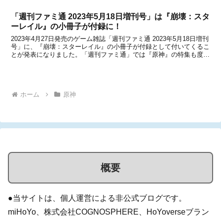
も、中国のオフィシャルショップである天猫miH...
「週刊ファミ通 2023年5月18日増刊号」は『崩壊：スタ
ーレイル』の小冊子が付録に！
2023年4月27日発売のゲーム雑誌「週刊ファミ通 2023年5月18日増刊
号」に、『崩壊：スターレイル』の小冊子が付録として付いてくるこ
とが発表になりました。「週刊ファミ通」では『原神』の特集も度々
行われていますが、今回は期待の新作タイトル『崩壊：スターレイ
ル』の特集ということに。Level I...
ホーム
原神
概要
●当サイトは、個人運営による非公式ブログです。
miHoYo、株式会社COGNOSPHERE、HoYoverseブラン