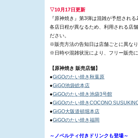
▽10月17日更新
『原神焼き』第3弾は混雑が予想される
各店日程が異なるため、利用される店舗
ださい。
※販売方法の告知日は店舗ごとに異な
※日時や混雑状況により、フリー販売
【原神焼き 販売店舗】
●
GiGOのたい焼き秋葉原
●
GiGO池袋総本店
●
GiGOのたい焼き池袋3号館
●
GiGOのたい焼きCOCONO SUSUKIN
●
GiGO大阪道頓堀本店
●
GiGOのたい焼き福岡
～ノベルティ付きドリンクも登場～