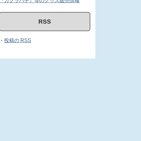
『カグラバチ』等のグッズ販売情報
RSS
・
投稿の RSS