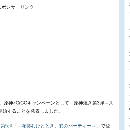
スポンサーリンク
nmentが、原神×GiGOキャンペーンとして「原神焼き第3弾～ス
販売開始することを発表しました。
ーン第5弾「～花笑むひととき、彩のパーティー～」
で登