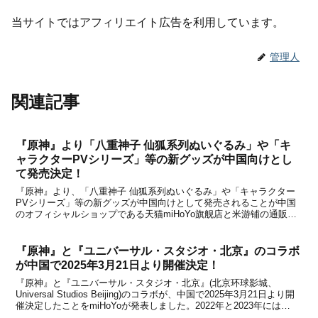
当サイトではアフィリエイト広告を利用しています。
管理人
関連記事
『原神』より「八重神子 仙狐系列ぬいぐるみ」や「キ
ャラクターPVシリーズ」等の新グッズが中国向けとし
て発売決定！
『原神』より、「八重神子 仙狐系列ぬいぐるみ」や「キャラクター
PVシリーズ」等の新グッズが中国向けとして発売されることが中国
のオフィシャルショップである天猫miHoYo旗舰店と米游铺の通販サ
イトで発表になりました。今回は胡桃＆楓原万葉＆ナヒーダのイメー
ジファッションシリーズや、キャラクターPVをテ...
『原神』と『ユニバーサル・スタジオ・北京』のコラボ
が中国で2025年3月21日より開催決定！
『原神』と『ユニバーサル・スタジオ・北京』(北京环球影城、
Universal Studios Beijing)のコラボが、中国で2025年3月21日より開
催決定したことをmiHoYoが発表しました。2022年と2023年には
『Honor of Kings (王者栄耀)』とのコラボも行われていました...