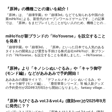
『原神』の機種ごとの違いを紹介！
『原神』は、『崩壊学園』や『崩壊3rd』などでも知られる中国の企
業miHoYoによる、新世代のオープンワールドゲームです。この記事
では、『原神』をまだプレイしたことがない人のため、機種ごとの違
いを中心に、簡単にゲームの特徴を紹介していきます。どの機種でプ
レイしようか迷っている方は、下記からチェック...
miHoYoが新ブランドの「HoYoverse」を設立すること
を発表！
『崩壊学園』や『崩壊3rd』、『原神』といった日本でも人気のある
タイトルの開発および運営を手掛ける株式会社miHoYoが、新ブラン
ドの「HoYoverse」を設立することを発表しました。～HoYoverseと
は？～「HoYoverse」は、さまざまなエンターテインメントサービス
を通じて、世界中のプ...
『原神』より「キノシシぬいぐるみ」や「キャラ御守
(モンド編)」などがあみあみで予約開始！
あみあみの通販サイトで、「デフォルメキノシシ ぬいぐるみ」や
「キャラ御守 (モンド編)」、「塵世華章シリーズ」等 輸入新グッズ
の予約受付が2024年3月8日から開始になりました。fantasy villageで
予約可能だったグッズですが、あみあみでも予約できるようになって
います。新たに予約が始まっ...
『原神 ちびぐるみ vol.3＆vol.4』(復刻ver.)が2025年9月
に発売に？？
バンプレストブランドから、『原神 ちびぐるみ vol.3＆vol.4』(復刻