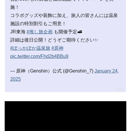
施！
コラボグッズや装飾に加え、旅人の皆さんには温泉
施設の特別割引もご用意！
JR東海
#推し旅企画
も開催予定🚅
詳細は後日公開！どうぞご期待ください✨
#ぽっかぽか温泉旅
#原神
pic.twitter.com/Fhd2b4BBu9
— 原神（Genshin）公式 (@Genshin_7)
January 24,
2025