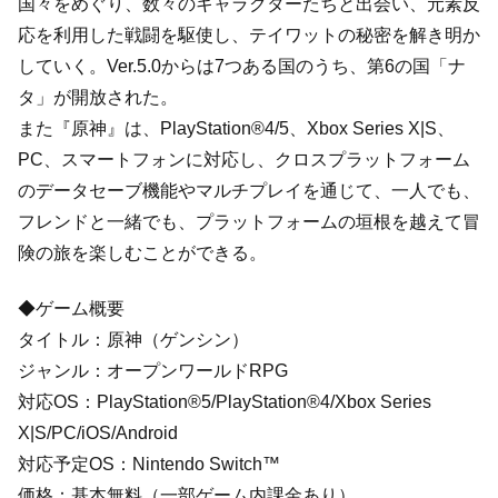
国々をめぐり、数々のキャラクターたちと出会い、元素反
応を利用した戦闘を駆使し、テイワットの秘密を解き明か
していく。Ver.5.0からは7つある国のうち、第6の国「ナ
タ」が開放された。
また『原神』は、PlayStation®4/5、Xbox Series X|S、
PC、スマートフォンに対応し、クロスプラットフォーム
のデータセーブ機能やマルチプレイを通じて、一人でも、
フレンドと一緒でも、プラットフォームの垣根を越えて冒
険の旅を楽しむことができる。
◆ゲーム概要
タイトル：原神（ゲンシン）
ジャンル：オープンワールドRPG
対応OS：PlayStation®5/PlayStation®4/Xbox Series
X|S/PC/iOS/Android
対応予定OS：Nintendo Switch™
価格：基本無料（一部ゲーム内課金あり）