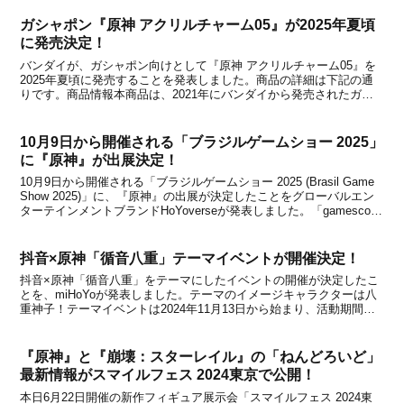
ガシャポン『原神 アクリルチャーム05』が2025年夏頃
に発売決定！
バンダイが、ガシャポン向けとして『原神 アクリルチャーム05』を
2025年夏頃に発売することを発表しました。商品の詳細は下記の通
りです。商品情報本商品は、2021年にバンダイから発売されたガシ
ャポン『原神 アクリルチャーム』『原神 アクリルチャーム02』、
2022年7月に発売された『原神 アクリル...
10月9日から開催される「ブラジルゲームショー 2025」
に『原神』が出展決定！
10月9日から開催される「ブラジルゲームショー 2025 (Brasil Game
Show 2025)」に、『原神』の出展が決定したことをグローバルエン
ターテインメントブランドHoYoverseが発表しました。「gamescom
asia x Thailand Game Show 2025」の情...
抖音×原神「循音八重」テーマイベントが開催決定！
抖音×原神「循音八重」をテーマにしたイベントの開催が決定したこ
とを、miHoYoが発表しました。テーマのイメージキャラクターは八
重神子！テーマイベントは2024年11月13日から始まり、活動期間
中、アクティビティに参加することで原石や『原神』のコラボ限定グ
ッズなどを獲得したりできるとのこと。イベン...
『原神』と『崩壊：スターレイル』の「ねんどろいど」
最新情報がスマイルフェス 2024東京で公開！
本日6月22日開催の新作フィギュア展示会「スマイルフェス 2024東