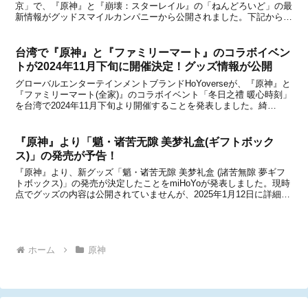
京」で、『原神』と『崩壊：スターレイル』の「ねんどろいど」の最
新情報がグッドスマイルカンパニーから公開されました。下記から詳
細をチェックすることができます。ねんどろいど 原神『原神』のね
んどろいどでは、「ねんどろいど 旅人 空＆蛍...
台湾で『原神』と『ファミリーマート』のコラボイベン
トが2024年11月下旬に開催決定！グッズ情報が公開
グローバルエンターテインメントブランドHoYoverseが、『原神』と
『ファミリーマート(全家)』のコラボイベント「冬日之禮 暖心時刻」
を台湾で2024年11月下旬より開催することを発表しました。綺
良々、楓原万葉、八重神子の三人が、冬の旅人に心温まる祝福をもた
らします。キャンペーン期間中は、限定ア...
『原神』より「魈・诸苦无隙 美梦礼盒(ギフトボック
ス)」の発売が予告！
『原神』より、新グッズ「魈・诸苦无隙 美梦礼盒 (諸苦無隙 夢ギフ
トボックス)」の発売が決定したことをmiHoYoが発表しました。現時
点でグッズの内容は公開されていませんが、2025年1月12日に詳細を
公開するとのことなので、続報を楽しみにお待ちください。
©miHoYo【関連動画】■【原神】ストー...
ホーム
原神