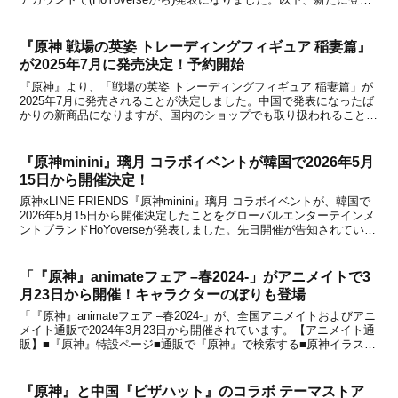
するグッズの詳細です。DIYゾーンに「璃月(리월)アクリル」が追
加！4階DIYゾーンに、「璃...
『原神 戦場の英姿 トレーディングフィギュア 稲妻篇』
が2025年7月に発売決定！予約開始
『原神』より、「戦場の英姿 トレーディングフィギュア 稲妻篇」が
2025年7月に発売されることが決定しました。中国で発表になったば
かりの新商品になりますが、国内のショップでも取り扱われることが
正式決定。本日2024年11月16日より、予約受付を順次開始するとの
こと。フィギュアの詳細は下記の通りです...
『原神minini』璃月 コラボイベントが韓国で2026年5月
15日から開催決定！
原神xLINE FRIENDS『原神minini』璃月 コラボイベントが、韓国で
2026年5月15日から開催決定したことをグローバルエンターテインメ
ントブランドHoYoverseが発表しました。先日開催が告知されていま
したが、本日5月8日に詳細も公開されています。イベントやグッズ
などの情報をまとめ...
「『原神』animateフェア –春2024-」がアニメイトで3
月23日から開催！キャラクターのぼりも登場
「『原神』animateフェア –春2024-」が、全国アニメイトおよびアニ
メイト通販で2024年3月23日から開催されています。【アニメイト通
販】■『原神』特設ページ■通販で『原神』で検索する■原神イラスト
集Vol.2も予約受付中【キャンペーン 特設サイト】■『原神』animate
フェア –春2...
『原神』と中国『ピザハット』のコラボ テーマストア