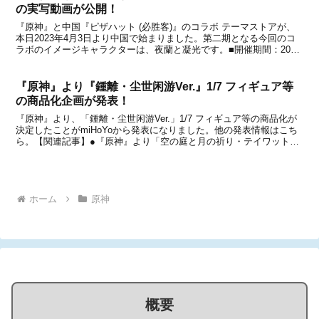
の実写動画が公開！
『原神』と中国『ピザハット (必胜客)』のコラボ テーマストアが、
本日2023年4月3日より中国で始まりました。第二期となる今回のコ
ラボのイメージキャラクターは、夜蘭と凝光です。■開催期間：2023
年4月3日～4月30日まで実写動画開催を記念し、コスプレイヤーさん
が多数参加しているコラボ テーマス...
『原神』より『鍾離・尘世闲游Ver.』1/7 フィギュア等
の商品化企画が発表！
『原神』より、「鍾離・尘世闲游Ver.」1/7 フィギュア等の商品化が
決定したことがmiHoYoから発表になりました。他の発表情報はこち
ら。【関連記事】●『原神』より「空の庭と月の祈り・テイワットツ
アー」が3都市で開催決定！大阪会場の概要が公開●「WELCOME ホ
ヨランド 2025」イベントが韓...
ホーム
原神
概要