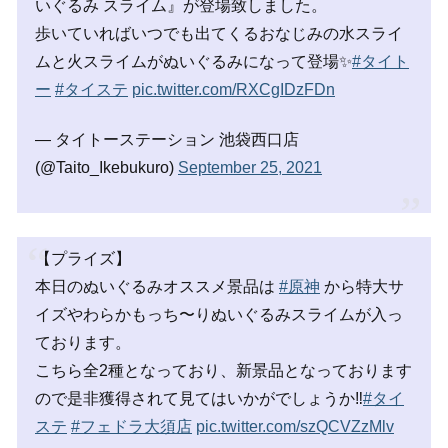
いぐるみ スライム』が登場致しました。
歩いていればいつでも出てくるおなじみの水スライ
ムと火スライムがぬいぐるみになって登場✨
#タイト
ー
#タイステ
pic.twitter.com/RXCgIDzFDn
— タイトーステーション 池袋西口店
(@Taito_Ikebukuro)
September 25, 2021
【プライズ】
本日のぬいぐるみオススメ景品は
#原神
から特大サ
イズやわらかもっち〜りぬいぐるみスライムが入っ
ております。
こちら全2種となっており、新景品となっております
ので是非獲得されて見てはいかがでしょうか‼️
#タイ
ステ
#フェドラ大須店
pic.twitter.com/szQCVZzMlv