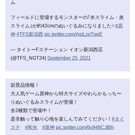
ム
フィールドに登場するモンスターの｢水スライム・炎
スライム｣が約42cmのぬいぐるみになりました✨
#原
神
#TFS新潟西
pic.twitter.com/AgiLzqTqeE
— タイトーFステーション イオン新潟西店
(@TFS_NGT24)
September 25, 2021
新景品情報！
大人気ゲーム原神から特大サイズやわらかもっち〜
りぬいぐるみスライムが登場！
全2種類で登場中！
是非触って触り心地を楽しんでみてください！
#タイ
ステ
#和光
#原神
pic.twitter.com/6o948CJtBh