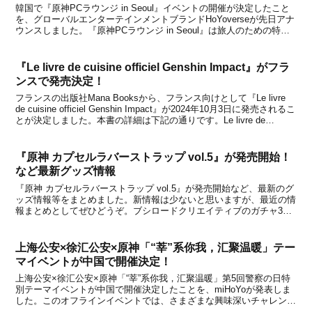
韓国で『原神PCラウンジ in Seoul』イベントの開催が決定したこと
を、グローバルエンターテインメントブランドHoYoverseが先日アナ
ウンスしました。『原神PCラウンジ in Seoul』は旅人のための特別
な空間となり、昨年オープンした「原神カフェソウル」と同じく常設
での実施になるとのこと...
『Le livre de cuisine officiel Genshin Impact』がフラ
ンスで発売決定！
フランスの出版社Mana Booksから、フランス向けとして『Le livre
de cuisine officiel Genshin Impact』が2024年10月3日に発売されるこ
とが決定しました。本書の詳細は下記の通りです。Le livre de
cuisine officiel Gens...
『原神 カプセルラバーストラップ vol.5』が発売開始！
など最新グッズ情報
『原神 カプセルラバーストラップ vol.5』が発売開始など、最新のグ
ッズ情報等をまとめました。新情報は少ないと思いますが、最近の情
報まとめとしてぜひどうぞ。ブシロードクリエイティブのガチャ3月
15日より、ブシロードクリエイティブのカプセルトイ『原神 ジュエ
ルアクリルストラップ』と『原神 カプセル...
上海公安×徐汇公安×原神「“莘”系你我，汇聚温暖」テー
マイベントが中国で開催決定！
上海公安×徐汇公安×原神「“莘”系你我，汇聚温暖」第5回警察の日特
別テーマイベントが中国で開催決定したことを、miHoYoが発表しま
した。このオフラインイベントでは、さまざまな興味深いチャレンジ
と知識の普及が行われるとのこと。イベントに参加することで『原