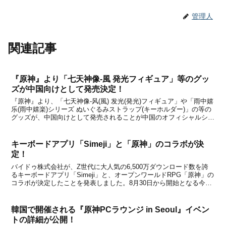
管理人
関連記事
『原神』より「七天神像-風 発光フィギュア」等のグッ
ズが中国向けとして発売決定！
『原神』より、「七天神像-风(風) 发光(発光)フィギュア」や「雨中嬉
乐(雨中嬉楽)シリーズ ぬいぐるみストラップ(キーホルダー)」の等の
グッズが、中国向けとして発売されることが中国のオフィシャルショ
ップである天猫miHoYo旗舰店と米游铺の通販サイトで発表になりま
した。いずれのアイテムも、中国の...
キーボードアプリ「Simeji」と「原神」のコラボが決
定！
バイドゥ株式会社が、Z世代に大人気の6,500万ダウンロード数を誇
るキーボードアプリ「Simeji」と、オープンワールドRPG「原神」の
コラボが決定したことを発表しました。8月30日から開始となる今回
のコラボでは、自分のニックネームを入力するだけで診断できる「原
神」コラボ診断キャンペーンが開催され...
韓国で開催される『原神PCラウンジ in Seoul』イベン
トの詳細が公開！