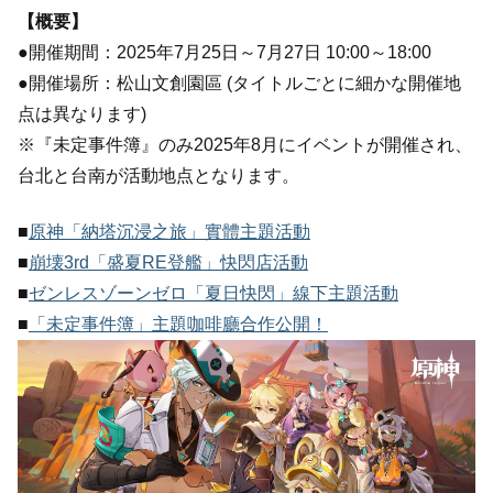
【概要】
●開催期間：2025年7月25日～7月27日 10:00～18:00
●開催場所：松山文創園區 (タイトルごとに細かな開催地
点は異なります)
※『未定事件簿』のみ2025年8月にイベントが開催され、
台北と台南が活動地点となります。
■
原神「納塔沉浸之旅」實體主題活動
■
崩壊3rd「盛夏RE登艦」快閃店活動
■
ゼンレスゾーンゼロ「夏日快閃」線下主題活動
■
「未定事件簿」主題咖啡廳合作公開！