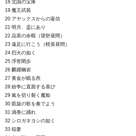
18 北国の宝庫
19 魔王武装
20 アヤックスからの返信
21 明月、盃にあり
22 品茶の余暇（望舒昼間）
23 遠足に行こう（軽策昼間）
24 烈火の如く
25 浮世閑歩
26 麟躍幽岩
27 黄金が眠る所
28 紛争に直面する喜び
29 嵐を切り裂く魔鯨
30 凱旋の歌を奏でよう
31 渦巻に踊れ
32 シロガネヨシの如く
33 稲妻