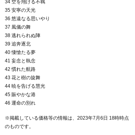
34 空を翔ける不羈
35 安寧の天光
36 悠遠なる思いやり
37 風儀の舞
38 逃れられぬ陣
39 追奔逐北
40 悽愴たる夢
41 妄念と執念
42 慣れた航路
43 花と樹の旋舞
44 暁を告げる慧光
45 賑やかな港
46 運命の別れ
※掲載している価格等の情報は、2023年7月6日 18時時点
のものです。