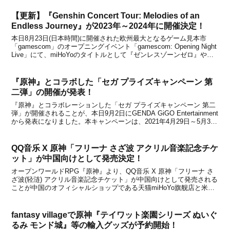
宴-』『原神×SWE...
【更新】『Genshin Concert Tour: Melodies of an
Endless Journey』が2023年～2024年に開催決定！
本日8月23日(日本時間)に開催された欧州最大となるゲーム見本市
「gamescom」のオープニングイベント「gamescom: Opening Night
Live」にて、miHoYoのタイトルとして『ゼンレスゾーンゼロ』や
『崩壊:スターレイル』、『原神』が紹介されました。そのmiHoYoタ
イトル...
『原神』とコラボした「セガ プライズキャンペーン 第
二弾」の開催が発表！
『原神』とコラボレーションした「セガ プライズキャンペーン 第二
弾」が開催されることが、本日9月2日にGENDA GiGO Entertainment
から発表になりました。本キャンペーンは、2021年4月29日～5月30
日の期間に実施されて好評を博した「原神 セガ プライズキャンペー
ン」の第2弾で...
QQ音乐 X 原神「フリーナ さざ波 アクリル音楽記念チケ
ット」が中国向けとして発売決定！
オープンワールドRPG『原神』より、QQ音乐 X 原神「フリーナ さ
ざ波(轻涟) アクリル音楽記念チケット」が中国向けとして発売される
ことが中国のオフィシャルショップである天猫miHoYo旗舰店と米游
铺の通販サイトで発表になりました。中国における3つの音楽配信サ
ービスの内の一つ「QQ音乐 (QQ音...
fantasy villageで原神『テイワット楽園シリーズ ぬいぐ
るみ モンド城』等の輸入グッズが予約開始！