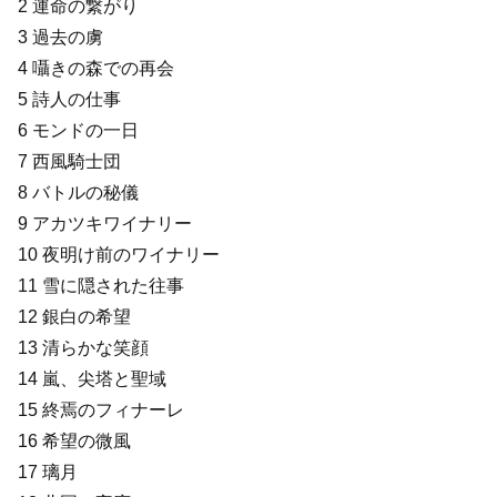
2 運命の繋がり
3 過去の虜
4 囁きの森での再会
5 詩人の仕事
6 モンドの一日
7 西風騎士団
8 バトルの秘儀
9 アカツキワイナリー
10 夜明け前のワイナリー
11 雪に隠された往事
12 銀白の希望
13 清らかな笑顔
14 嵐、尖塔と聖域
15 終焉のフィナーレ
16 希望の微風
17 璃月