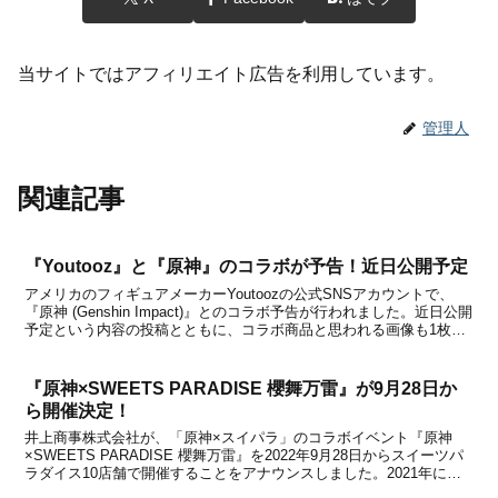
当サイトではアフィリエイト広告を利用しています。
管理人
関連記事
『Youtooz』と『原神』のコラボが予告！近日公開予定
アメリカのフィギュアメーカーYoutoozの公式SNSアカウントで、
『原神 (Genshin Impact)』とのコラボ予告が行われました。近日公開
予定という内容の投稿とともに、コラボ商品と思われる画像も1枚掲
載されています。何やら気になる後ろ姿？？が・・・！あのキャラク
ターのようにも見えますが果...
『原神×SWEETS PARADISE 櫻舞万雷』が9月28日か
ら開催決定！
井上商事株式会社が、「原神×スイパラ」のコラボイベント『原神
×SWEETS PARADISE 櫻舞万雷』を2022年9月28日からスイーツパ
ラダイス10店舗で開催することをアナウンスしました。2021年に開
催されて人気を博した『原神×SWEETS PARADISE -そよ風の饗