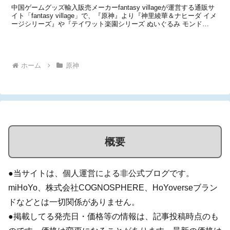
中国ゲームグッズ輸入販売メーカーfantasy villageが運営する通販サ
イト「fantasy village」で、『原神』より『神里綾華＆ナヒーダ イメ
ージシリーズ』や『テイワット楽園シリーズ ぬいぐるみ モンド
城』、『ヨォーヨ月桂シリーズ 香るぬいぐるみ＆ぬいぐるみキーホ
ルダー』、『風花の...
ホーム
原神
概要
●当サイトは、個人運営による非公式ブログです。
miHoYo、株式会社COGNOSPHERE、HoYoverseブラン
ドなどとは一切関係がありません。
●掲載してる発売日・価格等の情報は、記事投稿時点のも