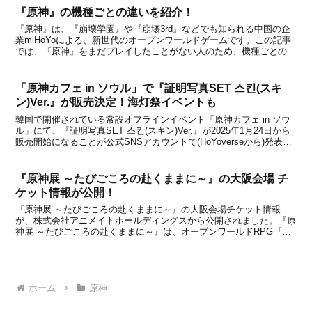
『原神』の機種ごとの違いを紹介！
『原神』は、『崩壊学園』や『崩壊3rd』などでも知られる中国の企
業miHoYoによる、新世代のオープンワールドゲームです。この記事
では、『原神』をまだプレイしたことがない人のため、機種ごとの違
いを中心に、簡単にゲームの特徴を紹介していきます。どの機種でプ
レイしようか迷っている方は、下記からチェック...
「原神カフェ in ソウル」で『証明写真SET 스킨(スキ
ン)Ver.』が販売決定！海灯祭イベントも
韓国で開催されている常設オフラインイベント「原神カフェ in ソウ
ル」にて、『証明写真SET 스킨(スキン)Ver.』が2025年1月24日から
販売開始になることが公式SNSアカウントで(HoYoverseから)発表に
なりました。「証明写真(증명사진)セット」はモンド、璃月、稻妻、
スメール、フォン...
『原神展 ～たびごころの赴くままに～』の大阪会場 チ
ケット情報が公開！
『原神展 ～たびごころの赴くままに～』の大阪会場チケット情報
が、株式会社アニメイトホールディングスから公開されました。『原
神展 ～たびごころの赴くままに～』は、オープンワールドRPG『原
神』と『アニメイト』がコラボしたリアルイベントです。テイワット
の国々を巡る展示会となり、会場では特別な展示が見れ...
ホーム
原神