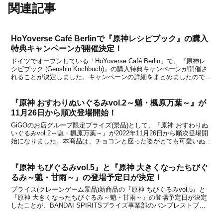
関連記事
HoYoverse Café Berlinで『原神レシピブック』の購入
特典キャンペーンが開催決定！
ドイツでオープンしている「HoYoverse Café Berlin」で、『原神レ
シピブック (Genshin Kochbuch)』の購入特典キャンペーンが開催さ
れることが決定しました。キャンペーンの詳細をまとめましたので、
下記からチェックしてみてください。・更新：キッチンイベントのレ
ポート画像を...
『原神 おすわりぬいぐるみvol.2～魈・楓原万葉～』が
11月26日から順次登場開始！
GiGOのお店グループ限定プライズ(景品)として、『原神 おすわりぬ
いぐるみvol.2～魈・楓原万葉～』が2022年11月26日から順次登場開
始になりました。本商品は、チョコンと座った姿がとても可愛いぬい
ぐるみです。どちらも人気が高く、順番待ちもあったので片方だけし
かゲットできませんでしたが、軽く...
『原神 ちびぐるみvol.5』と『原神 大きくなったちびぐ
るみ～魈・甘雨～』の登場予定日が決定！
プライス(クレーンゲーム景品)新商品の『原神 ちびぐるみvol.5』と
『原神 大きくなったちびぐるみ～魈・甘雨～』の登場予定日が決定
したことが、BANDAI SPIRITSプライズ事業部のバンプレストブラ
ンドから発表になりました。『原神 ちびぐるみvol.5』は2022年12月
13日より、『原神 ...