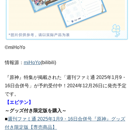
©miHoYo
情報源：
miHoYo
(bilibili)
『原神』特集が掲載された「週刊ファミ通 2025年1月9・
16日合併号」が予約受付中！2024年12月26日に発売予定
です。
【エビテン】
～グッズ付き限定版を購入～
■
週刊ファミ通 2025年1月9・16日合併号『原神』グッズ
付き限定版【専売商品】