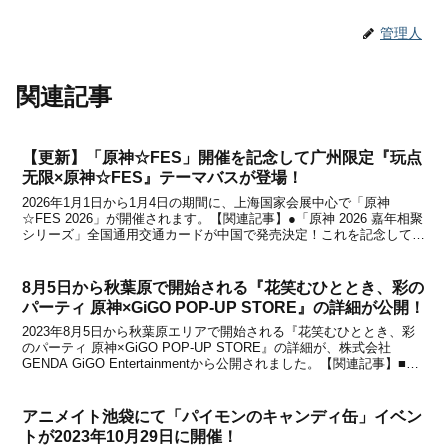
管理人
関連記事
【更新】「原神☆FES」開催を記念して广州限定『玩点
无限×原神☆FES』テーマバスが登場！
2026年1月1日から1月4日の期間に、上海国家会展中心で「原神
☆FES 2026」が開催されます。【関連記事】●「原神 2026 嘉年相聚
シリーズ」全国通用交通カードが中国で発売決定！これを記念して、
广州限定で『玩点无限×原神☆FES』テーマバスが登場することが玩
点无限から発表になりました。詳細...
8月5日から秋葉原で開始される『花笑むひととき、彩の
パーティ 原神×GiGO POP-UP STORE』の詳細が公開！
2023年8月5日から秋葉原エリアで開始される『花笑むひととき、彩
のパーティ 原神×GiGO POP-UP STORE』の詳細が、株式会社
GENDA GiGO Entertainmentから公開されました。【関連記事】■原
神×GiGOキャンペーン第5弾「～花笑むひととき、彩のパーティー
～」が202...
アニメイト池袋にて「パイモンのキャンディ缶」イベン
トが2023年10月29日に開催！