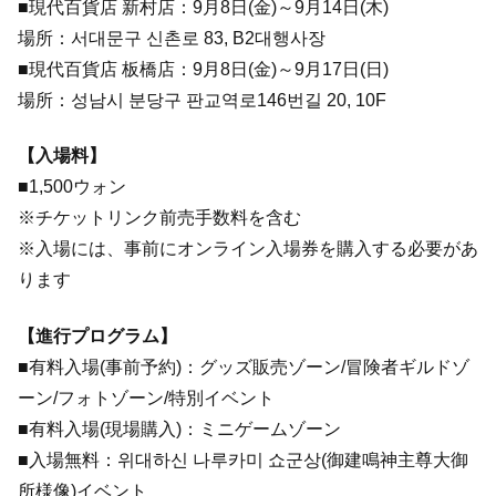
■現代百貨店 新村店：9月8日(金)～9月14日(木)
場所：서대문구 신촌로 83, B2대행사장
■現代百貨店 板橋店：9月8日(金)～9月17日(日)
場所：성남시 분당구 판교역로146번길 20, 10F
【入場料】
■1,500ウォン
※チケットリンク前売手数料を含む
※入場には、事前にオンライン入場券を購入する必要があ
ります
【進行プログラム】
■有料入場(事前予約)：グッズ販売ゾーン/冒険者ギルドゾ
ーン/フォトゾーン/特別イベント
■有料入場(現場購入)：ミニゲームゾーン
■入場無料：위대하신 나루카미 쇼군상(御建鳴神主尊大御
所様像)イベント