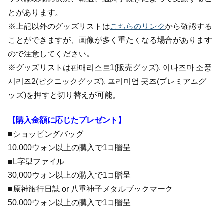
とがあります。
※上記以外のグッズリストは
こちらのリンク
から確認する
ことができますが、画像が多く重たくなる場合があります
ので注意してください。
※グッズリストは판매리스트1(販売グッズ). 이나즈마 소풍
시리즈2(ピクニックグッズ). 프리미엄 굿즈(プレミアムグ
ッズ)を押すと切り替えが可能。
【購入金額に応じたプレゼント】
■ショッピングバッグ
10,000ウォン以上の購入で1コ贈呈
■L字型ファイル
30,000ウォン以上の購入で1コ贈呈
■原神旅行日誌 or 八重神子メタルブックマーク
50,000ウォン以上の購入で1コ贈呈