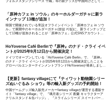
フォルメスタンプシリーズ 千織」等の新グッズが中国向けとして発
売されることが、中国の公式ショップである天猫miHoYo旗舰店と米
游铺の通販サイトで発表になりました。中国のオ...
「原神カフェ in ソウル」のキーホルダーガチャに新ラ
インナップ 13種が追加！
韓国で開催されている常設オフラインイベント「原神カフェ in ソウ
ル」で展開中のキーホルダーガチャ(랜덤 키링)に、新ラインナップと
して13種が追加されることが「原神カフェ」公式SNSアカウントで
発表になりました。これまでは全66種でしたが、新たに13種が追加
となり、これで合計79種になるとのこと...
HoYoverse Café Berlinで『原神』のナド・クライ イベ
ントが2025年9月12日から開催決定！
ドイツでオープンしている「HoYoverse Café Berlin」で、『原神』
のナド・クライ イベントが2025年9月12日から開催決定したことを
グローバルエンターテインメントブランドHoYoverseが発表しまし
た。新メニューとして、Nachkommen des Frostmondsとライト...
【更新】fantasy villageにて『ティワット動物園シリー
ズぬいぐるみ ショウ』等の輸入新グッズの予約開始！
中国ゲームグッズ輸入販売メーカーfantasy villageが運営する通販サ
イト「fantasy village」で、『璃月港シリーズ 夜蘭 キャラクターア
クリルスタンド＆缶バッジ』、『スライムシリーズ スイートパーテ
ィぬいぐるみ (全8種)』、『ティワット動物園シリーズぬいぐるみ
ショウ (大...