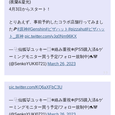
(夜蘭&凝光)
4月3日からスタート！
とりあえず、事前予約したコラボ店舗行ってみまし
た🍕
#原神
#Genshin
#ピザハット
#pizzahut
#ピザハッ
ト_原神
pic.twitter.com/yJq0Nm96KX
— ⿻仙狐🦊ユッキー⿴❄絡み重視❄(PS5購入済&ゲ
ーミングモニター買う予定/フォロー規制中)🐬🐼
(@SenkoYUKI0721)
March 26, 2023
pic.twitter.com/KQ6aXFbC3U
— ⿻仙狐🦊ユッキー⿴❄絡み重視❄(PS5購入済&ゲ
ーミングモニター買う予定/フォロー規制中)🐬🐼
(@SenkoYUKI0721)
March 26, 2023