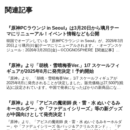
関連記事
『原神PCラウンジ in Seoul』は3月20日から璃月テー
マにリニューアル！イベント情報なども公開
韓国でオープンしている『原神PCラウンジ in Seoul』が、2026年3月
20日より璃月(리월)テーマにリニューアルされます。・オープンスケ
ジュール：2026年3月20日(金)～©COGNOSPHERE【関連記事】
●『原神PCラウンジ in Seoul』が璃月テーマにリニューアル決定！詳
細は上...
『原神』より「胡桃・雪晴梅香Ver.」1/7 スケールフィ
ギュアが2025年8月に発売決定！予約開始
『原神』より、「胡桃・雪晴梅香Ver.」1/7 スケールフィギュアが
2025年8月に発売されることが決定しました。販売価格は27,500円(税
込)に設定されています。中国で発表になったばかりの新商品になり
ますが、国内のショップでも取り扱われることが正式に決定。本日
2024年6月4日より、予約受付を...
『原神』より「アビスの魔術師 炎・雷・水 ぬいぐるみ
キーホルダー」や「ファデュイシリーズ」等の新グッズ
が中国向けとして発売決定！
『原神』より、「アビスの魔術師 炎・雷・水 ぬいぐるみキーホルダ
ー」や「ファデュイシリーズ 缶バッジ＆アクリルスタンド」、「デ