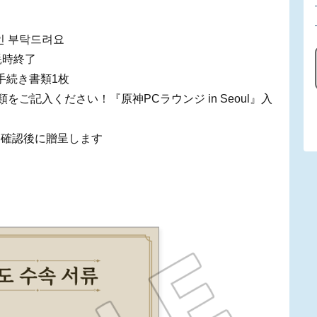
인 부탁드려요
耗時終了
手続き書類1枚
ご記入ください！『原神PCラウンジ in Seoul』入
番確認後に贈呈します