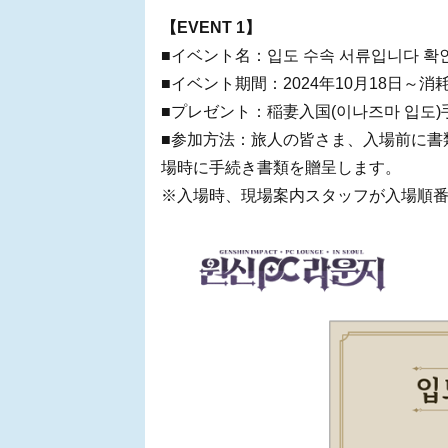
【EVENT 1】
■イベント名：입도 수속 서류입니다 확
■イベント期間：2024年10月18日～消
■プレゼント：稲妻入国(이나즈마 입도)
■参加方法：旅人の皆さま、入場前に書類を
場時に手続き書類を贈呈します。
※入場時、現場案内スタッフが入場順