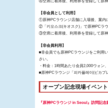
④空席に着席後、利用券を登録して原神
【非会員として利用】
①原神PCラウンジ店舗に入場後、案内
②「키오스크(キオスク)」で原神PCラ
③空席に着席後、利用券を登録して原神
【非会員利用】
■非会員でも原神PCラウンジをご利用
さい。
・料金：1時間あたり会員2,000ウォン、
■原神PCラウンジ「피카플레이(ピカプ
オープン記念現場イベント
『原神PCラウンジ in Seoul』訪問記