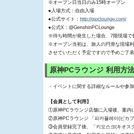
※オープン日当日のみ15時オープン
●入場方式：自由入場
●公式サイト：
http://gipclounge.com/
●公式X：@GenshinPCLounge
※待ち時間が発生した場合、7階現場で
※オープン当初は、旅人の円滑な現場
させていただく予定ですので予めご了
原神PCラウンジ 利用方
・イベントに関する詳細なルールや参
【会員として利用】
①原神PCラウンジ店舗に入場後、案内
②原神PCラウンジ 「피카플레이(ピカ
③会員登録完了後、「키오스크(キオス