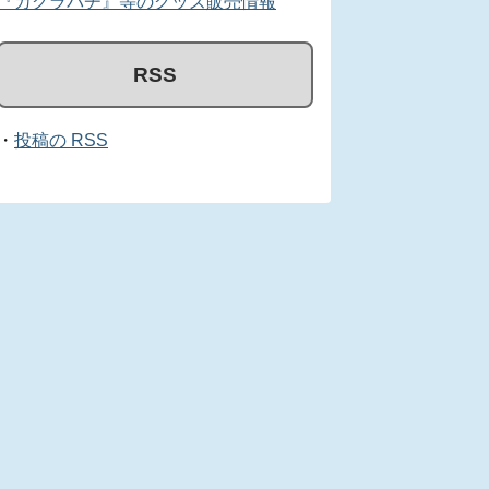
『カグラバチ』等のグッズ販売情報
RSS
・
投稿の RSS