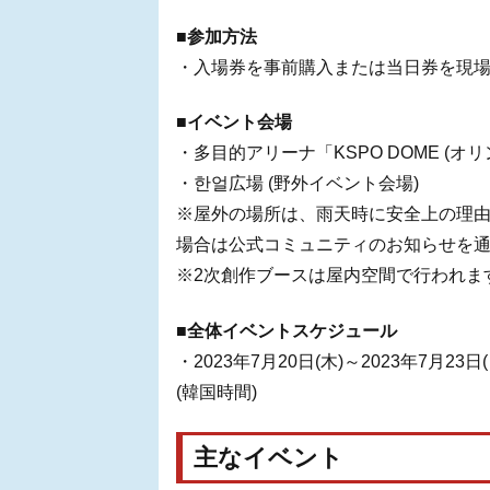
■参加方法
・入場券を事前購入または当日券を現
■イベント会場
・多目的アリーナ「KSPO DOME (オ
・한얼広場 (野外イベント会場)
※屋外の場所は、雨天時に安全上の理
場合は公式コミュニティのお知らせを
※2次創作ブースは屋内空間で行われま
■全体イベントスケジュール
・2023年7月20日(木)～2023年7月23日(日)
(韓国時間)
主なイベント