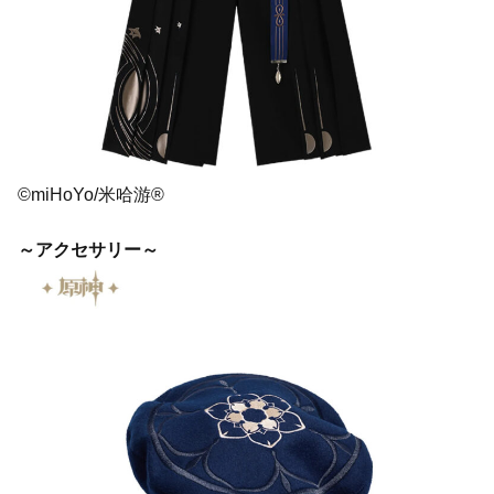
©miHoYo/米哈游®
～アクセサリー～