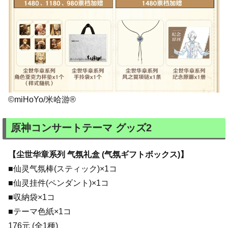
©miHoYo/米哈游®
原神コンサートテーマ グッズ2
【尘世华章系列 气氛礼盒 (气氛ギフトボックス)】
■仙灵气氛棒(スティック)×1コ
■仙灵挂件(ペンダント)×1コ
■収納袋×1コ
■テーマ色紙×1コ
176元 (全1種)