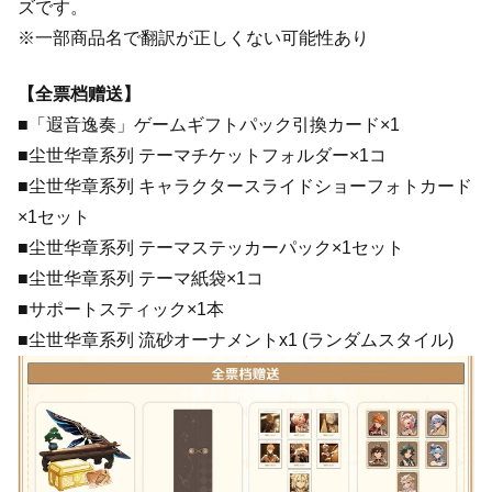
ズです。
※一部商品名で翻訳が正しくない可能性あり
【全票档赠送】
■「遐音逸奏」ゲームギフトパック引換カード×1
■尘世华章系列 テーマチケットフォルダー×1コ
■尘世华章系列 キャラクタースライドショーフォトカード
×1セット
■尘世华章系列 テーマステッカーパック×1セット
■尘世华章系列 テーマ紙袋×1コ
■サポートスティック×1本
■尘世华章系列 流砂オーナメントx1 (ランダムスタイル)