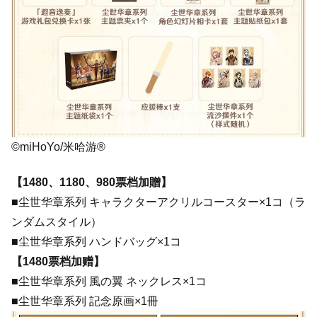
©miHoYo/米哈游®
【1480、1180、980票档加贈】
■尘世华章系列 キャラクターアクリルコースター×1コ（ラ
ンダムスタイル）
■尘世华章系列 ハンドバッグ×1コ
【1480票档加赠】
■尘世华章系列 風の翼 ネックレス×1コ
■尘世华章系列 記念原画×1冊