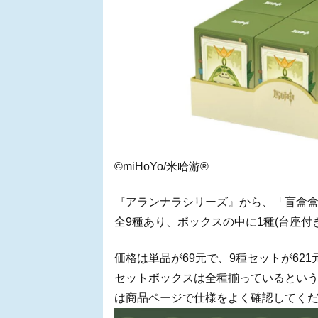
©miHoYo/米哈游®
『アランナラシリーズ』から、「盲盒盒
全9種あり、ボックスの中に1種(台座付
価格は単品が69元で、9種セットが621
セットボックスは全種揃っているとい
は商品ページで仕様をよく確認してく