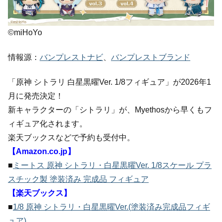
©miHoYo
情報源：
バンプレストナビ
、
バンプレストブランド
「原神 シトラリ 白星黒曜Ver. 1/8フィギュア」が2026年1
月に発売決定！
新キャラクターの「シトラリ」が、Myethosから早くもフ
ィギュア化されます。
楽天ブックスなどで予約も受付中。
【Amazon.co.jp】
■
ミートス 原神 シトラリ・白星黒曜Ver. 1/8スケール プラ
スチック製 塗装済み 完成品 フィギュア
【楽天ブックス】
■
1/8 原神 シトラリ・白星黒曜Ver.(塗装済み完成品フィギ
ュア)