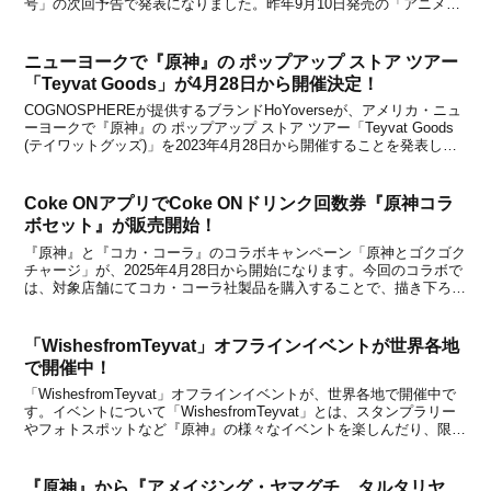
号」の次回予告で発表になりました。昨年9月10日発売の「アニメデ
ィア 2024年10月号」では『原神』が裏表紙で登場し、さらに11月9
日発売「アニメディア 202...
ニューヨークで『原神』の ポップアップ ストア ツアー
「Teyvat Goods」が4月28日から開催決定！
COGNOSPHEREが提供するブランドHoYoverseが、アメリカ・ニュ
ーヨークで『原神』の ポップアップ ストア ツアー「Teyvat Goods
(テイワットグッズ)」を2023年4月28日から開催することを発表しま
した。●開催期間：2023年4月28日～2023年5月2日●開催時間：午
前...
Coke ONアプリでCoke ONドリンク回数券『原神コラ
ボセット』が販売開始！
『原神』と『コカ・コーラ』のコラボキャンペーン「原神とゴクゴク
チャージ」が、2025年4月28日から開始になります。今回のコラボで
は、対象店舗にてコカ・コーラ社製品を購入することで、描き下ろし
限定デザインの「巾着ポーチ」がもらえるほか、Coke ONアプリで
ドリンク回数券『原神コラボセット』を購入...
「WishesfromTeyvat」オフラインイベントが世界各地
で開催中！
「WishesfromTeyvat」オフラインイベントが、世界各地で開催中で
す。イベントについて「WishesfromTeyvat」とは、スタンプラリー
やフォトスポットなど『原神』の様々なイベントを楽しんだり、限定
グッズセットをもらうことができるオフラインイベントのことです。
東京・渋谷RAYARD...
『原神』から『アメイジング・ヤマグチ タルタリヤ