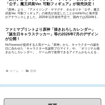
「公子」魔王武装Ver. 可動フィギュア』が発売決定！
『原神』より、『アメイジング・ヤマグチ タルタリヤ「公子」魔王
武装Ver. 可動フィギュア』の発売が決定したことがmiHoYoと海洋堂
がアナウンスしました。2025年12月発売予定で、国内では2024年12
月16日 12時より予約受付を開始するとのこと。また、中国のオフィ
シャルショップである天猫m...
ファミマプリントより原神「描きおろしカレンダー」
「誕生日キャラステッカー」等の2026年7月のデザイン
が公開！
HoYoverseが提供する人気ゲーム『原神』から、キャラクターの誕生
日に合わせた「キャラクター生誕祭ブロマイド」や、「オリジナル描
きおろしカレンダー」、ゲーム内で使用できるアイテムがもらえるゲ
ーム内アイテム交換コード付き「誕生日キャラステッカー」が、ファ
ミリーマート店内マルチコピー機サービス「フ...
ホーム
原神