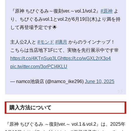
『原神 ちびぐるみ～復刻ver.～vol.1/vol.2』
#原神
よ
り、ちびぐるみvol.1とvol.2が6月19日(木)より満を持
して再登場予定です🌟
主人公2人と
#モンド
#璃月
からのラインナップ！
こちらは当店地下1Fにて、実物を先行展示中です🌸
https://t.co/4KTnSuq3LG
https://t.co/wGXL2rX3o4
pic.twitter.com/3orPCI4KLU
— namco池袋店 (@namco_ike296)
June 10, 2025
購入方法について
『原神 ちびぐるみ ～復刻ver.～ vol.1＆vol.2』は、2025年