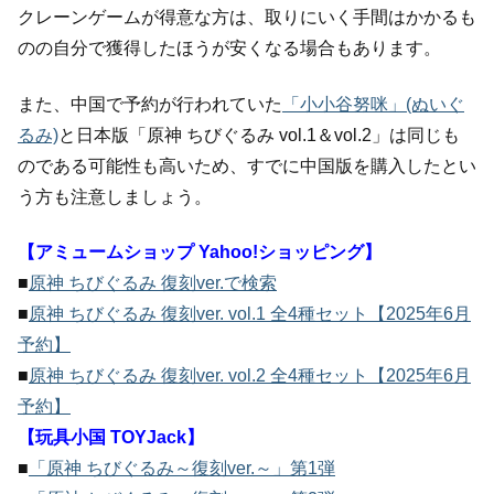
クレーンゲームが得意な方は、取りにいく手間はかかるも
のの自分で獲得したほうが安くなる場合もあります。
また、中国で予約が行われていた
「小小谷努咪」(ぬいぐ
るみ)
と日本版「原神 ちびぐるみ vol.1＆vol.2」は同じも
のである可能性も高いため、すでに中国版を購入したとい
う方も注意しましょう。
【アミュームショップ Yahoo!ショッピング】
■
原神 ちびぐるみ 復刻ver.で検索
■
原神 ちびぐるみ 復刻ver. vol.1 全4種セット【2025年6月
予約】
■
原神 ちびぐるみ 復刻ver. vol.2 全4種セット【2025年6月
予約】
【玩具小国 TOYJack】
■
「原神 ちびぐるみ～復刻ver.～」第1弾