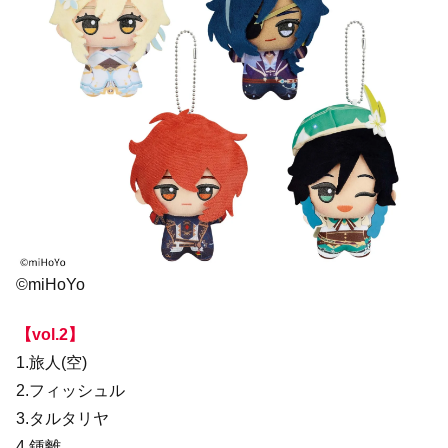
©miHoYo
【vol.2】
1.旅人(空)
2.フィッシュル
3.タルタリヤ
4.鍾離