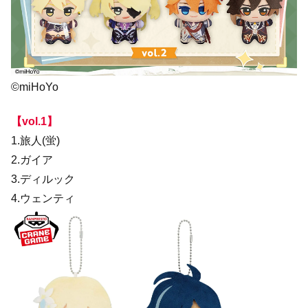
©miHoYo
【vol.1】
1.旅人(蛍)
2.ガイア
3.ディルック
4.ウェンティ