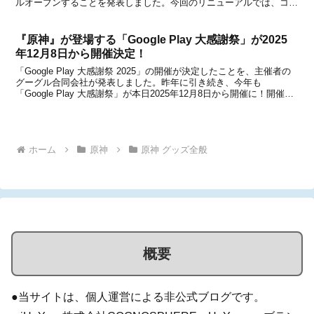
ルオープンすることを発表しました。今回のリニューアルでは、コミ
ック・アニメ雑貨・ゲーム雑貨に特化した「コミLab.(コミラボ)」を
新設し、エンターテインメントの魅...
『原神』が登場する「Google Play 大感謝祭」が2025
年12月8日から開催決定！
「Google Play 大感謝祭 2025」の開催が決定したことを、主催者の
グーグル合同会社が発表しました。昨年に引き続き、今年も
「Google Play 大感謝祭」が本日2025年12月8日から開催に！開催期
間は2026年1月9日 09:00まで。【関連記事】●『原神＆崩壊：スター
レイル』が登...
ホーム
原神
原神 グッズ全般
概要
●当サイトは、個人運営による非公式ブログです。