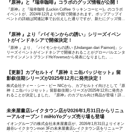
『原神』と『瑞幸咖啡』コラボのグッズ情報が公開！
『原神』と『瑞幸咖啡 (Luckin Coffee ラッキンコーヒー)』のコラボ
イベントが、2024年12月より中国で開催されます。ポップアップイ
ベントの詳細は関連記事でお伝えした通りですが、新たにグッズ情報
が公開になったので下記からチェックしてみてください。【関連記
事】●『原神』と『瑞幸咖啡』コ...
『原神 』より「パイモンからの誘い」シリーズイベン
トがインドネシアで開催決定！
『原神 』より、「パイモンからの誘い (Undangan dari Paimon)」シ
リーズイベントがインドネシアで開催されることがグローバルエンタ
ーテインメントブランドHoYoverseから発表になりました。
Copyright © COGNOSPHERE.Event Seri "Undangan...
【更新】カプセルトイ『原神 ミニ缶バッジセット』留
影叙佳期シリーズが2025年12月に発売決定！
株式会社ティー・シー・ピー NICから、カプセルトイ向けとして『原
神 ミニ缶バッジセット』留影叙佳期シリーズが2025年12月に発売さ
れることが決定しました。『原神』のカプセル向け商品が登場！詳細
をまとめましたので、下記からチェックしてみてください。・更新：
2025年12月22日ごろより入荷が開始...
未来屋書店レイクタウン店が2026年1月31日からリニュ
ーアルオープン！miHoYoグッズ売り場も登場
イオングループの株式会社未来屋書店が、2026年1月31日よりイオン
越谷レイクタウンmori 3Fの未来屋書店レイクタウン店をリニューア