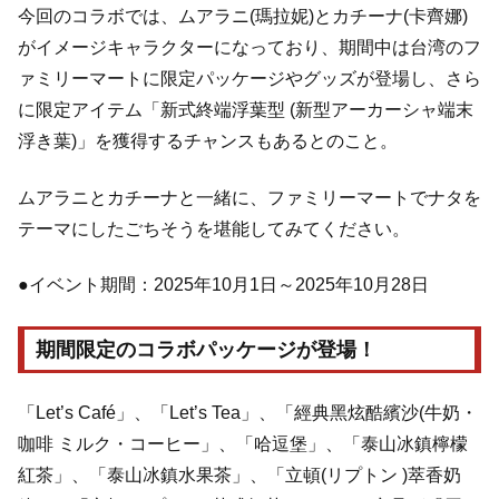
今回のコラボでは、ムアラニ(瑪拉妮)とカチーナ(卡齊娜)
がイメージキャラクターになっており、期間中は台湾のフ
ァミリーマートに限定パッケージやグッズが登場し、さら
に限定アイテム「新式終端浮葉型 (新型アーカーシャ端末
浮き葉)」を獲得するチャンスもあるとのこと。
ムアラニとカチーナと一緒に、ファミリーマートでナタを
テーマにしたごちそうを堪能してみてください。
●イベント期間：2025年10月1日～2025年10月28日
期間限定のコラボパッケージが登場！
「Let’s Café」、「Let’s Tea」、「經典黑炫酷繽沙(牛奶・
咖啡 ミルク・コーヒー」、「哈逗堡」、「泰山冰鎮檸檬
紅茶」、「泰山冰鎮水果茶」、「立頓(リプトン )萃香奶