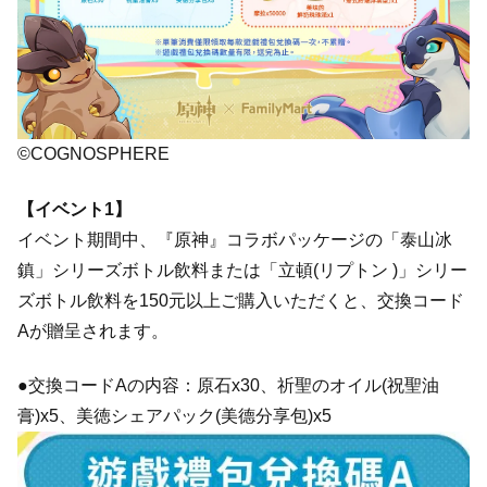
©COGNOSPHERE
【イベント1】
イベント期間中、『原神』コラボパッケージの「泰山冰
鎮」シリーズボトル飲料または「立頓(リプトン )」シリー
ズボトル飲料を150元以上ご購入いただくと、交換コード
Aが贈呈されます。
●交換コードAの内容：原石x30、祈聖のオイル(祝聖油
膏)x5、美徳シェアパック(美德分享包)x5