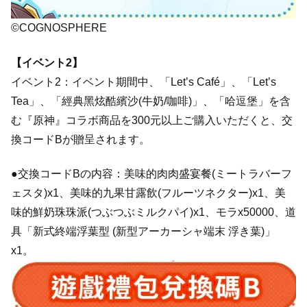
©COGNOSPHERE
【イベント2】
イベント2：イベント期間中、「Let’s Café」、「Let’s
Tea」、「經典黑炫酷繽沙(牛奶/咖啡)」、「哈逗堡」を含
む『原神』コラボ商品を300元以上ご購入いただくと、交
換コードBが贈呈されます。
●交換コードBの内容：美味的肉肉盛宴餐(ミートラバーフ
ェスタ)x1、美味的九果甘露飲(フルーツネクター)x1、美
味的鮮奶珠珠派(つぶつぶミルクパイ)x1、モラx50000、道
具「新式終端浮葉型 (新型アーカーシャ端末 浮き葉)」
x1。