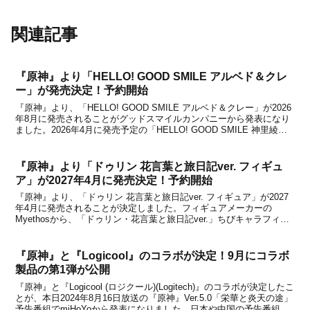
関連記事
『原神』より「HELLO! GOOD SMILE アルベド＆クレ
ー」が発売決定！予約開始
『原神』より、「HELLO! GOOD SMILE アルベド＆クレー」が2026
年8月に発売されることがグッドスマイルカンパニーから発表になり
ました。2026年4月に発売予定の「HELLO! GOOD SMILE 神里綾人
＆神里綾華」に続いて、新たなラインナップとしてアルベドとクレー
が登場！フィギ...
『原神』より「ドゥリン 花言葉と旅日記ver. フィギュ
ア」が2027年4月に発売決定！予約開始
『原神』より、「ドゥリン 花言葉と旅日記ver. フィギュア」が2027
年4月に発売されることが決定しました。フィギュアメーカーの
Myethosから、「ドゥリン・花言葉と旅日記ver.」ちびキャラフィギ
ュアが登場！一部の宝石や翼パーツには蛍光塗料を使用。UVライト
照射で、鮮やかに彩ることができる仕...
『原神』と『Logicool』のコラボが決定！9月にコラボ
製品の第1弾が公開
『原神』と『Logicool (ロジクール)(Logitech)』のコラボが決定したこ
とが、本日2024年8月16日放送の『原神』Ver.5.0「栄華と炎天の途」
予告番組でmiHoYoから発表になりました。日本や中国の予告番組、