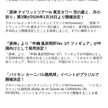
英語の公式SNSアカウントなどでコラボ情報を紹介しているので、
日本もコ...
「原神 テイワットツアーin 東京タワー 空の庭と、月の
祈り」第3弾が2026年1月16日より開催決定！
グローバルエンターテインメントブランドHoYoverseが、「原神 テ
イワットツアーin 東京タワー 空の庭と、月の祈り」第3弾を2026年1
月16日より開催決定したことを発表しました。すでに梅田スカイビ
ル・空中庭園展望台(大阪)と横浜マリンタワー(神奈川)のイベントは
実施済みですが、以前からお知...
『原神』より「申鶴 孤辰茕怀Ver. 1/7 フィギュア」が中
国向けとして発売決定！
『原神』より、『申鶴 孤辰茕怀Ver. 1/7』フィギュアが中国向けとし
て2026年8月に発売されることが決定しました。「リオセスリ 换装可
动フィギュア」等のグッズとともに、中国のオフィシャルショップで
ある天猫miHoYo旗舰店と米游铺で、2025年7月16日から予約受付を
開始するとのこと。フィギ...
「パイモン カーニバル熱気球」イベントがブラジルで
開催決定！
グローバルエンターテインメントブランドHoYoverseが、「パイモン
カーニバル熱気球 (Balão de Ar Quente de CARNAVAL DA
PATMON)」イベントをブラジル・サンパウロで開催することを発表
しました。【概要】●イベント名：Balão de Ar Quente d...