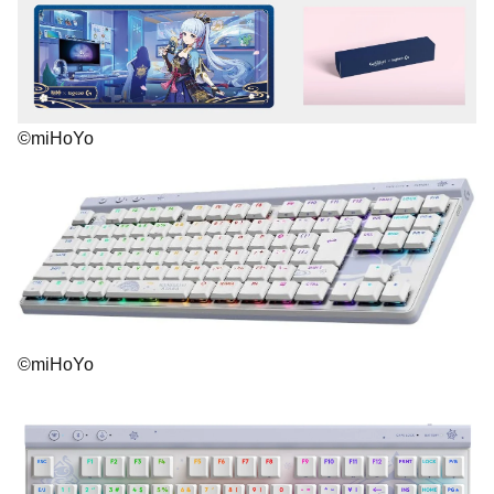
©miHoYo
©miHoYo