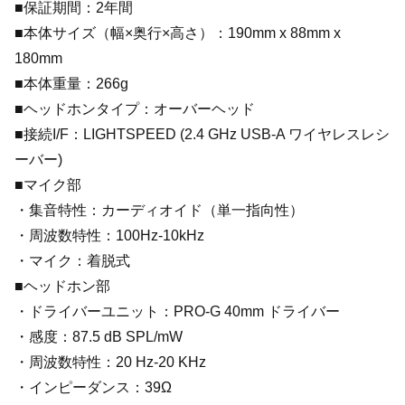
■保証期間：2年間
■本体サイズ（幅×奥行×高さ）：190mm x 88mm x
180mm
■本体重量：266g
■ヘッドホンタイプ：オーバーヘッド
■接続I/F：LIGHTSPEED (2.4 GHz USB-A ワイヤレスレシ
ーバー)
■マイク部
・集音特性：カーディオイド（単一指向性）
・周波数特性：100Hz-10kHz
・マイク：着脱式
■ヘッドホン部
・ドライバーユニット：PRO-G 40mm ドライバー
・感度：87.5 dB SPL/mW
・周波数特性：20 Hz-20 KHz
・インピーダンス：39Ω