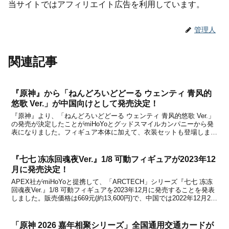
当サイトではアフィリエイト広告を利用しています。
管理人
関連記事
『原神』から「ねんどろいどどーる ウェンティ 青风的
悠歌 Ver.」が中国向けとして発売決定！
『原神』より、「ねんどろいどどーる ウェンティ 青风的悠歌 Ver.」
の発売が決定したことがmiHoYoとグッドスマイルカンパニーから発
表になりました。フィギュア本体に加えて、衣装セットも登場しま
す。中国での発送予定日は2025年10月で、中国のオフィシャルショ
ップである天猫miHoYo旗舰店と米...
『七七 冻冻回魂夜Ver.』1/8 可動フィギュアが2023年12
月に発売決定！
APEX社がmiHoYoと提携して、「ARCTECH」シリーズ『七七 冻冻
回魂夜Ver.』1/8 可動フィギュアを2023年12月に発売することを発表
しました。販売価格は669元(約13,600円)で、中国では2022年12月20
日から予約受付を開始するとのこと。概要本商品は、APEX社による
可動...
「原神 2026 嘉年相聚シリーズ」全国通用交通カードが