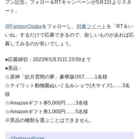
プン記念』フォロー＆RTキャンペーンが5月1日よりスタ
ート。
@FantasyOsaka
をフォローし、
対象ツイート
を「RT＆い
いね」するだけで応募できるので、欲しいものがあれば応
募してみるのが良いでしょう。
●応募締切：2023年5月31日 23:59まで
●景品：
☆原神「皎月雲間の夢」豪華版OST……1名様
☆テイワット動物園ぬいぐるみショウ(大サイズ)……3名
様
☆Amazonギフト券5,000円……3名様
☆Amazonギフト券1,000円……5名様
※景品の種類を選ぶことはできません。
#fantasyvillage