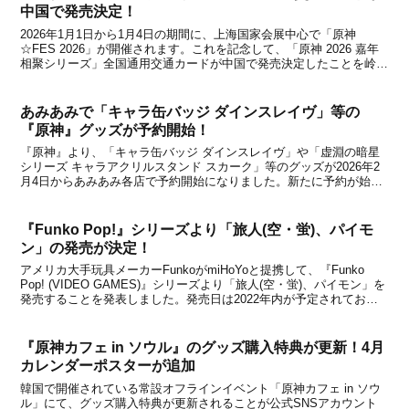
中国で発売決定！
2026年1月1日から1月4日の期間に、上海国家会展中心で「原神
☆FES 2026」が開催されます。これを記念して、「原神 2026 嘉年
相聚シリーズ」全国通用交通カードが中国で発売決定したことを岭南
通公司が発表しました。2025年12月10日より登場するとのこと。カ
ードをお持ちであれば、中国全土...
あみあみで「キャラ缶バッジ ダインスレイヴ」等の
『原神』グッズが予約開始！
『原神』より、「キャラ缶バッジ ダインスレイヴ」や「虚淵の暗星
シリーズ キャラアクリルスタンド スカーク」等のグッズが2026年2
月4日からあみあみ各店で予約開始になりました。新たに予約が始ま
ったグッズを下記にてまとめましたので、グッズをお探しの方はチェ
ックしてみてください。購入先今回予約が始まっ...
『Funko Pop!』シリーズより「旅人(空・蛍)、パイモ
ン」の発売が決定！
アメリカ大手玩具メーカーFunkoがmiHoYoと提携して、『Funko
Pop! (VIDEO GAMES)』シリーズより「旅人(空・蛍)、パイモン」を
発売することを発表しました。発売日は2022年内が予定されてお
り、価格は各$12.00とのこと。ICYMI Coming soon: POP! ...
『原神カフェ in ソウル』のグッズ購入特典が更新！4月
カレンダーポスターが追加
韓国で開催されている常設オフラインイベント「原神カフェ in ソウ
ル」にて、グッズ購入特典が更新されることが公式SNSアカウント