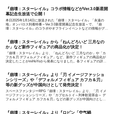
事にてお伝えしましたが、「...
『崩壊：スターレイル』コラボ情報などがVer.3.0新星開
幕記念生放送で公開！
本日2025年1月14日に放送された『崩壊：スターレイル』「永遠の
地」オンパロス到着特番～Ver.3.0新星開幕記念生放送～で、『崩
壊：スターレイル』のコラボやオフラインイベントなどの情報がグロ
ーバルエンターテインメントブランドHoYoverseから大量公開されま
した。共有された情報をまとめました...
『崩壊：スターレイル』から「ねんどろいど 三月なの
か」など新作フィギュアの商品化が決定！
『崩壊：スターレイル』より、「ねんどろいど 三月なのか」や「カ
フカ＆刃 デフォルメフィギュア」など、新作フィギュアの商品化が
決定したことがmiHoYoから発表になりました。各フィギュアの詳細
は下記の通りです。※掲載している画像は監修中のものを含んでいま
す。実際のものと異なる場合があります。※この記...
『崩壊：スターレイル』より「刃 イメージファッショ
ンシリーズ」や「デフォルメフィギュア カフカ＆刃」
等の新グッズが中国向けとして発売決定！
スペースファンタジーRPG『崩壊：スターレイル』より、「刃 イメ
ージファッションシリーズ」や「カプセルトイ～列車歓迎茶会～ デ
フォルメフィギュア カフカ＆刃」などの新グッズが中国向けとして
発売されることが中国のオフィシャルショップである天猫miHoYo旗
舰店と米游铺の通販サイトで発表になりました。...
『崩壊：スターレイル』より『ロビン「空气蛹