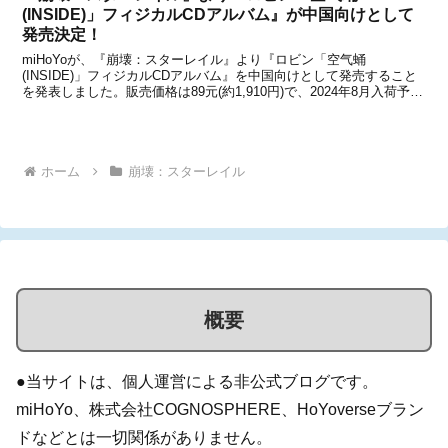
(INSIDE)」フィジカルCDアルバム』が中国向けとして
発売決定！
miHoYoが、『崩壊：スターレイル』より『ロビン「空气蛹
(INSIDE)」フィジカルCDアルバム』を中国向けとして発売すること
を発表しました。販売価格は89元(約1,910円)で、2024年8月入荷予定
となり、天猫miHoYo旗舰店と米游铺で2024年5月9日から予約受付が
開始される予定です。...
ホーム
崩壊：スターレイル
概要
●当サイトは、個人運営による非公式ブログです。
miHoYo、株式会社COGNOSPHERE、HoYoverseブラン
ドなどとは一切関係がありません。