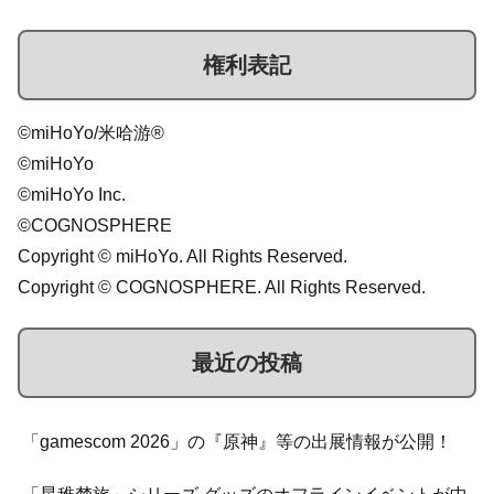
権利表記
©miHoYo/米哈游®
©miHoYo
©miHoYo Inc.
©COGNOSPHERE
Copyright © miHoYo. All Rights Reserved.
Copyright © COGNOSPHERE. All Rights Reserved.
最近の投稿
「gamescom 2026」の『原神』等の出展情報が公開！