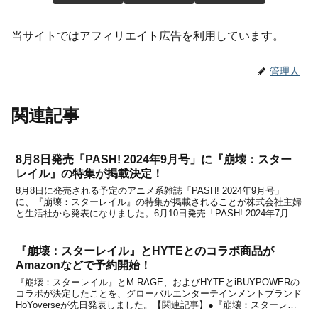
当サイトではアフィリエイト広告を利用しています。
管理人
関連記事
8月8日発売「PASH! 2024年9月号」に『崩壊：スター
レイル』の特集が掲載決定！
8月8日に発売される予定のアニメ系雑誌「PASH! 2024年9月号」
に、『崩壊：スターレイル』の特集が掲載されることが株式会社主婦
と生活社から発表になりました。6月10日発売「PASH! 2024年7月
号」では『崩壊：スターレイル』が表紙で登場したほか、7月10日発
売「PASH！ 2024年8月...
『崩壊：スターレイル』とHYTEとのコラボ商品が
Amazonなどで予約開始！
『崩壊：スターレイル』とM.RAGE、およびHYTEとiBUYPOWERの
コラボが決定したことを、グローバルエンターテインメントブランド
HoYoverseが先日発表しました。【関連記事】●『崩壊：スターレイ
ル』と『M.RAGE』とのコラボが海外で決定！コラボの詳細は上記記