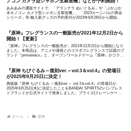
ノコン カメラ型シャボン玉製造機」などが予約開始！
あみあみの通販サイトで、「アランナラ ぬいぐるみ」や「ぷかぷか
水キノコン カメラ型シャボン玉製造機」、「2023カーニバルの再会
シリーズ」等 輸入新グッズの予約受付が2023年9月28日から開始に
なりました。いずれもfantasy villageで予約可能だったグッズです
が、あみあみでも予約できる...
『原神』フレグランスの一般販売が2021年12月2日から
開始！【更新】
『原神』フレグランスの一般販売が、2021年12月2日から開始になり
ました。本商品は、アニメや漫画とのコラボフレグランスで話題のブ
ランド『primaniacs』と、オープンワールドゲーム『原神』がコラボ
したフレグランスです。ゲームに登場する各キャラの香りをイメージ
した全6種をラインナップに用意しま...
『原神 ちびぐるみ～復刻ver.～vol.3＆vol.4』の登場日
が2025年9月25日に決定！
再販版『原神 ちびぐるみ ～復刻ver.～ vol.3＆vol.4』の登場日が、
2025年9月25日(木)に決定したことをBANDAI SPIRITSのバンプレス
トブランドが公式サイトで発表しました。プライズ(クレーンゲーム
景品)向けとして展開されます。「ちびぐるみ」とは、ちびっとフォ
ルムとまっす...
ホーム
原神