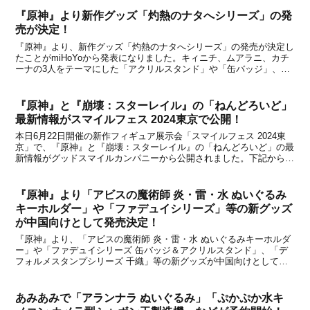
『原神』より新作グッズ「灼熱のナタへシリーズ」の発
売が決定！
『原神』より、新作グッズ「灼熱のナタへシリーズ」の発売が決定し
たことがmiHoYoから発表になりました。キィニチ、ムアラニ、カチ
ーナの3人をテーマにした「アクリルスタンド」や「缶バッジ」、
「マウスパッド」などの定番グッズに加え、テペトル竜とコホラ竜と
ユムカ竜の「小竜ぬいぐるみキーホルダー」もありま...
『原神』と『崩壊：スターレイル』の「ねんどろいど」
最新情報がスマイルフェス 2024東京で公開！
本日6月22日開催の新作フィギュア展示会「スマイルフェス 2024東
京」で、『原神』と『崩壊：スターレイル』の「ねんどろいど」の最
新情報がグッドスマイルカンパニーから公開されました。下記から詳
細をチェックすることができます。ねんどろいど 原神『原神』のね
んどろいどでは、「ねんどろいど 旅人 空＆蛍...
『原神』より「アビスの魔術師 炎・雷・水 ぬいぐるみ
キーホルダー」や「ファデュイシリーズ」等の新グッズ
が中国向けとして発売決定！
『原神』より、「アビスの魔術師 炎・雷・水 ぬいぐるみキーホルダ
ー」や「ファデュイシリーズ 缶バッジ＆アクリルスタンド」、「デ
フォルメスタンプシリーズ 千織」等の新グッズが中国向けとして発
売されることが、中国の公式ショップである天猫miHoYo旗舰店と米
游铺の通販サイトで発表になりました。中国のオ...
あみあみで「アランナラ ぬいぐるみ」「ぷかぷか水キ