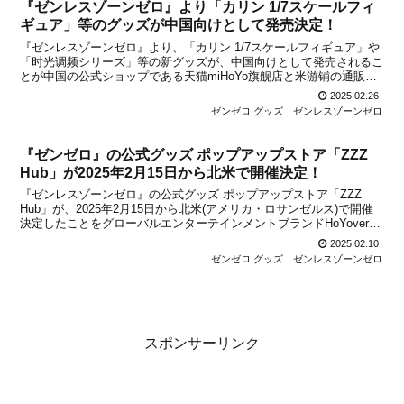
『ゼンレスゾーンゼロ』より「カリン 1/7スケールフィ
ギュア」等のグッズが中国向けとして発売決定！
『ゼンレスゾーンゼロ』より、「カリン 1/7スケールフィギュア」や
「时光调频シリーズ」等の新グッズが、中国向けとして発売されるこ
とが中国の公式ショップである天猫miHoYo旗舰店と米游铺の通販サ
イトで発表になりました。いずれのグッズも、天猫miHoYo旗舰店と
2025.02.26
米游铺で2025年2月28日から予約受付...
ゼンゼロ グッズ
ゼンレスゾーンゼロ
『ゼンゼロ』の公式グッズ ポップアップストア「ZZZ
Hub」が2025年2月15日から北米で開催決定！
『ゼンレスゾーンゼロ』の公式グッズ ポップアップストア「ZZZ
Hub」が、2025年2月15日から北米(アメリカ・ロサンゼルス)で開催
決定したことをグローバルエンターテインメントブランドHoYoverse
が発表しました。「ZZZ Hub」とは、より多くの方にグッズを購入し
2025.02.10
てもらうために設立されたサ...
ゼンゼロ グッズ
ゼンレスゾーンゼロ
スポンサーリンク