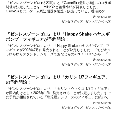
『ゼンレスゾーンゼロ (绝区零)』と『GameSir (盖世小鸡)』のコラボ
開催が決定したことを、miHoYoと盖世小鸡が発表しました。
GameSirとは、ゲーム周辺機器を製造・販売している、香港のゲーミ
ングブランドです。今回のコラボによって、コラボブランドモデルの
2025.03.19
コントローラー「X5 Lite (...
ゼンゼロ グッズ
ゼンレスゾーンゼロ
『ゼンレスゾーンゼロ』より「Happy Shake ハヤスギ
ボンプ」フィギュアが予約開始！
『ゼンレスゾーンゼロ』より、「Happy Shake ハヤスギボンプ」フ
ィギュアが2025年7月に発売されることが決定しました。「ちびキャ
ラゆらゆらスタンド」シリーズでおなじみのAPEX TOYSから、「ハ
ヤスギボンプ」のかわいいミニフィギュアが新登場！本日2025年2月
2025.02.28
28日から、国内でも予約開始...
ゼンゼロ グッズ
ゼンレスゾーンゼロ
『ゼンレスゾーンゼロ』より「カリン 1/7フィギュア」
の予約開始！
『ゼンレスゾーンゼロ』より、「カリン・ウィクス 1/7フィギュア」
が国内向けとして2026年1月に発売されることが決定しました。すで
に予約が開始されている「邪兎屋」シリーズのフィギュアに続いて、
「阵营シリーズ ヴィクトリア家政(维多利亚家政)」のフィギュア化企
2025.02.28
画がついに始動！「カリン」と「ライカン」...
ゼンゼロ グッズ
ゼンレスゾーンゼロ