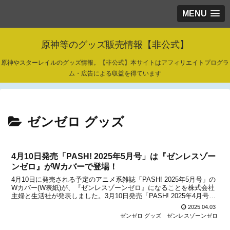
MENU
原神等のグッズ販売情報【非公式】
原神やスターレイルのグッズ情報。【非公式】本サイトはアフィリエイトプログラ
ム・広告による収益を得ています
ゼンゼロ グッズ
4月10日発売「PASH! 2025年5月号」は『ゼンレスゾー
ンゼロ』がWカバーで登場！
4月10日に発売される予定のアニメ系雑誌「PASH! 2025年5月号」の
Wカバー(W表紙)が、『ゼンレスゾーンゼロ』になることを株式会社
主婦と生活社が発表しました。3月10日発売「PASH! 2025年4月号」
は『崩壊：スターレイル』がWカバーで登場していましたが、5月号
2025.04.03
は同じHoYoverseタ...
ゼンゼロ グッズ
ゼンレスゾーンゼロ