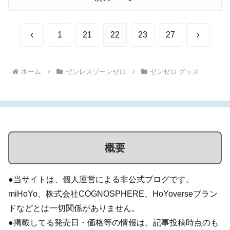
前
次
1
21
22
23
27
へ
へ
ホーム
ゼンレスゾーンゼロ
ゼンゼロ グッズ
概要
●当サイトは、個人運営による非公式ブログです。
miHoYo、株式会社COGNOSPHERE、HoYoverseブラン
ドなどとは一切関係がありません。
●掲載してる発売日・価格等の情報は、記事投稿時点のも