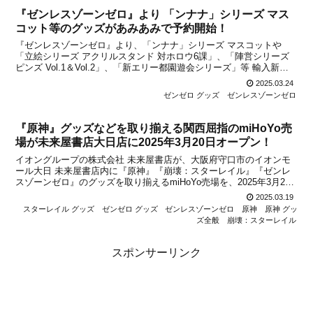
『ゼンレスゾーンゼロ』より 「ンナナ」シリーズ マス
コット等のグッズがあみあみで予約開始！
『ゼンレスゾーンゼロ』より、「ンナナ」シリーズ マスコットや
「立絵シリーズ アクリルスタンド 対ホロウ6課」、「陣営シリーズ
ピンズ Vol.1＆Vol.2」、「新エリー都園遊会シリーズ」等 輸入新作
グッズの予約受付が2025年3月24日からあみあみで予約開始になりま
2025.03.24
した。新たに予約が始まったグッズ...
ゼンゼロ グッズ
ゼンレスゾーンゼロ
『原神』グッズなどを取り揃える関西屈指のmiHoYo売
場が未来屋書店大日店に2025年3月20日オープン！
イオングループの株式会社 未来屋書店が、大阪府守口市のイオンモ
ール大日 未来屋書店内に『原神』『崩壊：スターレイル』『ゼンレ
スゾーンゼロ』のグッズを取り揃えるmiHoYo売場を、2025年3月20
日(木)にオープンすることを発表しました。詳細は関連記事でお伝え
2025.03.19
しましたが、miHoYoグッズの種類は1...
スターレイル グッズ
ゼンゼロ グッズ
ゼンレスゾーンゼロ
原神
原神 グッ
ズ全般
崩壊：スターレイル
スポンサーリンク