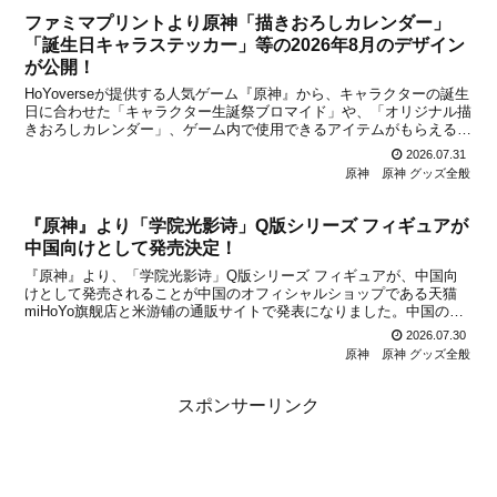
ファミマプリントより原神「描きおろしカレンダー」
「誕生日キャラステッカー」等の2026年8月のデザイン
が公開！
HoYoverseが提供する人気ゲーム『原神』から、キャラクターの誕生
日に合わせた「キャラクター生誕祭ブロマイド」や、「オリジナル描
きおろしカレンダー」、ゲーム内で使用できるアイテムがもらえるゲ
ーム内アイテム交換コード付き「誕生日キャラステッカー」が、ファ
2026.07.31
ミリーマート店内マルチコピー機サービス「ファ...
原神
原神 グッズ全般
『原神』より「学院光影诗」Q版シリーズ フィギュアが
中国向けとして発売決定！
『原神』より、「学院光影诗」Q版シリーズ フィギュアが、中国向
けとして発売されることが中国のオフィシャルショップである天猫
miHoYo旗舰店と米游铺の通販サイトで発表になりました。中国のオ
フィシャルショップである天猫miHoYo旗舰店と米游铺で、2026年8
2026.07.30
月6日から予約受付を開始するとのこと。商品...
原神
原神 グッズ全般
スポンサーリンク