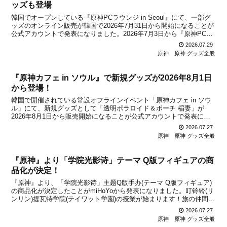
ッズも登場
韓国でオープンしている『原神PCラウンジ in Seoul』にて、一部グ
ッズのオンライン販売が韓国で2026年7月31日から開始になることが
公式アカウントで発表になりました。2026年7月3日から『原神PCラ
ウンジ in Seoul』で販売開始になったグッズですが、オンラインから
2026.07.29
も気軽に購入できるよ...
原神
原神 グッズ全般
『原神カフェ in ソウル』で新規グッズが2026年8月1日
から登場！
韓国で開催されている常設オフラインイベント「原神カフェ in ソウ
ル」にて、新規グッズとして「透明ポラロイド＆ポーチ 稲妻」が
2026年8月1日から販売開始になることが公式アカウントで発表にな
りました。詳細は下記の通りです。【新規グッズ】透明ポラロイド＆
2026.07.27
ポーチ 稲妻2026年8月1日(土)より、「原...
原神
原神 グッズ全般
『原神』より「学院光影诗」テーマ Q版フィギュアの商
品化が決定！
『原神』より、「学院光影诗」主题Q版手办(テーマ Q版フィギュア)
の商品化が決定したことがmiHoYoから発表になりました。叮铃铃(リ
ンリン)提瓦特学院(テイワット学園)の授業が始まります！旅の仲間た
ちがキャンパスに足を踏み入れるとき、どんな新しい物語が紡がれる
2026.07.27
のでしょうか？本商品は、『原神 ドレス...
原神
原神 グッズ全般