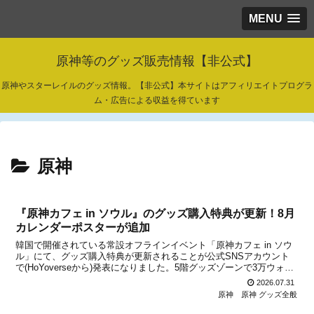
MENU
原神等のグッズ販売情報【非公式】
原神やスターレイルのグッズ情報。【非公式】本サイトはアフィリエイトプログラ
ム・広告による収益を得ています
原神
『原神カフェ in ソウル』のグッズ購入特典が更新！8月
カレンダーポスターが追加
韓国で開催されている常設オフラインイベント「原神カフェ in ソウ
ル」にて、グッズ購入特典が更新されることが公式SNSアカウント
で(HoYoverseから)発表になりました。5階グッズゾーンで3万ウォン
以上購入した場合の贈呈品選択肢に、アルレッキーノをフィーチャー
2026.07.31
した「8月カレンダーポスター(1枚)...
原神
原神 グッズ全般