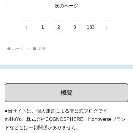
次のページ
前
次
1
2
3
133
へ
へ
ホーム
原神
概要
●当サイトは、個人運営による非公式ブログです。
miHoYo、株式会社COGNOSPHERE、HoYoverseブラン
ドなどとは一切関係がありません。