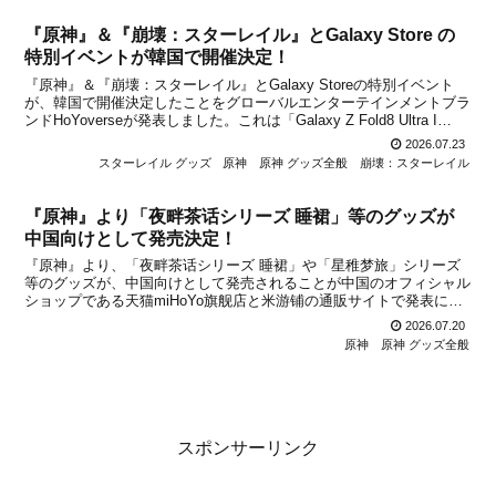
『原神』＆『崩壊：スターレイル』とGalaxy Store の
特別イベントが韓国で開催決定！
『原神』＆『崩壊：スターレイル』とGalaxy Storeの特別イベント
が、韓国で開催決定したことをグローバルエンターテインメントブラ
ンドHoYoverseが発表しました。これは「Galaxy Z Fold8 Ultra I
Fold8 I Flip8」のリリースを記念して開催されるイベントになると...
2026.07.23
スターレイル グッズ
原神
原神 グッズ全般
崩壊：スターレイル
『原神』より「夜畔茶话シリーズ 睡裙」等のグッズが
中国向けとして発売決定！
『原神』より、「夜畔茶话シリーズ 睡裙」や「星稚梦旅」シリーズ
等のグッズが、中国向けとして発売されることが中国のオフィシャル
ショップである天猫miHoYo旗舰店と米游铺の通販サイトで発表にな
りました。いずれのアイテムも、中国のオフィシャルショップである
2026.07.20
天猫miHoYo旗舰店と米游铺で、2026年7月...
原神
原神 グッズ全般
スポンサーリンク